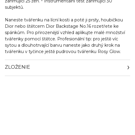
zahrnující 25 žen. ² Instrumentální test zahrnující 30
subjektů.
Naneste tvářenku na lícní kosti a poté ji prsty, houbičkou
Dior nebo štětcem Dior Backstage No.16 rozetřete ke
spánkům. Pro přirozenější vzhled aplikujte malé množství
tvářenky pomocí štětce. Profesionální tip: pro ještě víc
sytou a dlouhotrvající barvu naneste jako druhý krok na
tvářenku v tyčince ještě pudrovou tvářenku Rosy Glow.
ZLOŽENIE