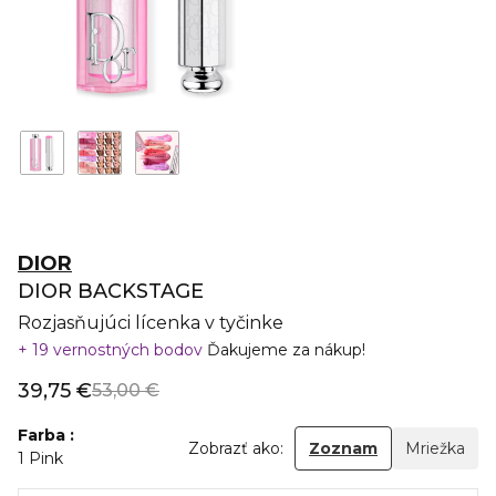
DIOR
DIOR BACKSTAGE
Rozjasňujúci lícenka v tyčinke
19 vernostných bodov
Ďakujeme za nákup!
39,75 €
53,00 €
Farba
Zobrazť ako:
Zoznam
Mriežka
1 Pink