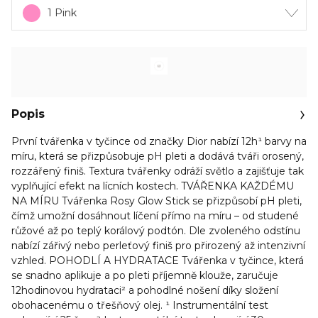
1 Pink
Popis
První tvářenka v tyčince od značky Dior nabízí 12h¹ barvy na
míru, která se přizpůsobuje pH pleti a dodává tváři orosený,
rozzářený finiš. Textura tvářenky odráží světlo a zajišťuje tak
vyplňující efekt na lícních kostech. TVÁŘENKA KAŽDÉMU
NA MÍRU Tvářenka Rosy Glow Stick se přizpůsobí pH pleti,
čímž umožní dosáhnout líčení přímo na míru – od studené
růžové až po teplý korálový podtón. Dle zvoleného odstínu
nabízí zářivý nebo perleťový finiš pro přirozený až intenzivní
vzhled. POHODLÍ A HYDRATACE Tvářenka v tyčince, která
se snadno aplikuje a po pleti příjemně klouže, zaručuje
12hodinovou hydrataci² a pohodlné nošení díky složení
obohacenému o třešňový olej. ¹ Instrumentální test