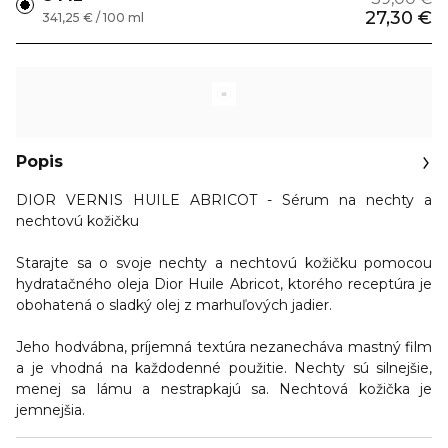
27,30 €
341,25 € / 100 ml
Popis
DIOR VERNIS HUILE ABRICOT - Sérum na nechty a
nechtovú kožičku
Starajte sa o svoje nechty a nechtovú kožičku pomocou
hydratačného oleja Dior Huile Abricot, ktorého receptúra je
obohatená o sladký olej z marhuľových jadier.
Jeho hodvábna, príjemná textúra nezanecháva mastný film
a je vhodná na každodenné použitie.
Nechty sú silnejšie,
menej sa lámu a nestrapkajú sa. Nechtová kožička je
jemnejšia.