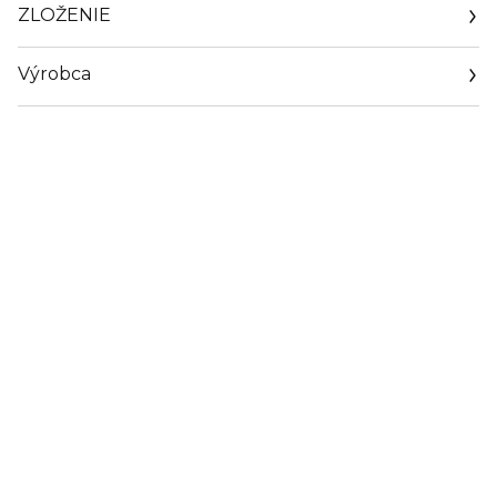
ZLOŽENIE
Výrobca
Email
https://www.dior.com/en_cz/beauty/contact-parfum