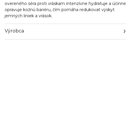
overeného séra proti vráskam intenzívne hydratuje a účinne
opravuje kožnú bariéru, čím pomáha redukovať výskyt
jemných liniek a vrások.
Výrobca
Email
https://www.elizabetharden.com/