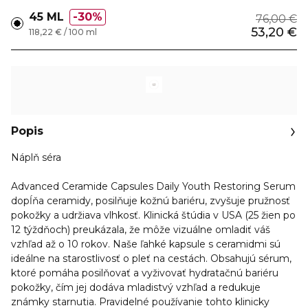
45 ML
30%
76,00 €
53,20 €
118,22 € / 100 ml
Popis
Náplň séra
Advanced Ceramide Capsules Daily Youth Restoring Serum
dopĺňa ceramidy, posilňuje kožnú bariéru, zvyšuje pružnosť
pokožky a udržiava vlhkosť. Klinická štúdia v USA (25 žien po
12 týždňoch) preukázala, že môže vizuálne omladiť váš
vzhľad až o 10 rokov. Naše ľahké kapsule s ceramidmi sú
ideálne na starostlivosť o pleť na cestách. Obsahujú sérum,
ktoré pomáha posilňovať a vyživovať hydratačnú bariéru
pokožky, čím jej dodáva mladistvý vzhľad a redukuje
známky starnutia. Pravidelné používanie tohto klinicky