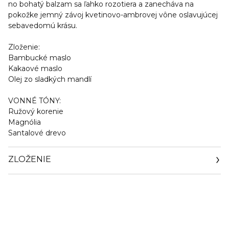
no bohatý balzam sa ľahko rozotiera a zanecháva na
pokožke jemný závoj kvetinovo-ambrovej vône oslavujúcej
sebavedomú krásu.
Zloženie:
Bambucké maslo
Kakaové maslo
Olej zo sladkých mandlí
VONNÉ TÓNY:
Ružový korenie
Magnólia
Santalové drevo
ZLOŽENIE