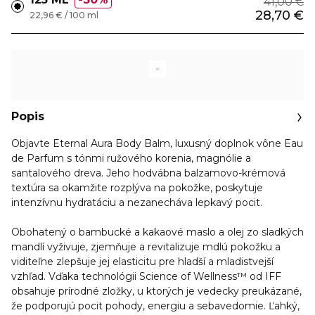
41,00 €
28,70 €
22,96 € / 100 ml
Popis
Objavte Eternal Aura Body Balm, luxusný doplnok vône Eau
de Parfum s tónmi ružového korenia, magnólie a
santalového dreva. Jeho hodvábna balzamovo-krémová
textúra sa okamžite rozplýva na pokožke, poskytuje
intenzívnu hydratáciu a nezanecháva lepkavý pocit.
Obohatený o bambucké a kakaové maslo a olej zo sladkých
mandlí vyživuje, zjemňuje a revitalizuje mdlú pokožku a
viditeľne zlepšuje jej elasticitu pre hladší a mladistvejší
vzhľad. Vďaka technológii Science of Wellness™ od IFF
obsahuje prírodné zložky, u ktorých je vedecky preukázané,
že podporujú pocit pohody, energiu a sebavedomie. Ľahký,