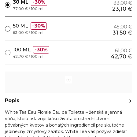
30 ML
30%
33,00 €
23,10 €
77,00 € / 100 ml
50 ML
30%
45,00 €
31,50 €
63,00 € / 100 ml
100 ML
30%
61,00 €
42,70 €
42,70 € / 100 ml
Popis
White Tea Eau Florale Eau de Toilette – ženská a jemná
vôňa, ktorá oslavuje krásu života prostredníctvom
pôvabných kvetov a bohatých ingrediencií pre skutočne
jedinečný zmyslový zážitok. White Tea vás pozýva zdieľať