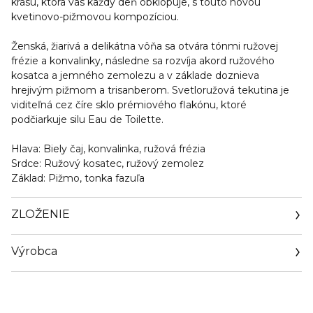
krásu, ktorá vás každý deň obklopuje, s touto novou
kvetinovo-pižmovou kompozíciou.
Ženská, žiarivá a delikátna vôňa sa otvára tónmi ružovej
frézie a konvalinky, následne sa rozvíja akord ružového
kosatca a jemného zemolezu a v základe doznieva
hrejivým pižmom a trisanberom. Svetloružová tekutina je
viditeľná cez číre sklo prémiového flakónu, ktoré
podčiarkuje silu Eau de Toilette.
Hlava: Biely čaj, konvalinka, ružová frézia
Srdce: Ružový kosatec, ružový zemolez
Základ: Pižmo, tonka fazuľa
ZLOŽENIE
Výrobca
Email
https://www.elizabetharden.com/