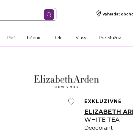
Vyhľadať obch
Pleť
Líčenie
Telo
Vlasy
Pre Mužov
EXKLUZIVNĚ
ELIZABETH A
WHITE TEA
Deodorant