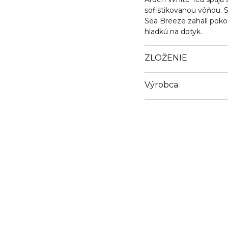
sofistikovanou vôňou. 
Sea Breeze zahalí pokož
hladkú na dotyk.
ZLOŽENIE
Výrobca
Email
https://www.elizabeth