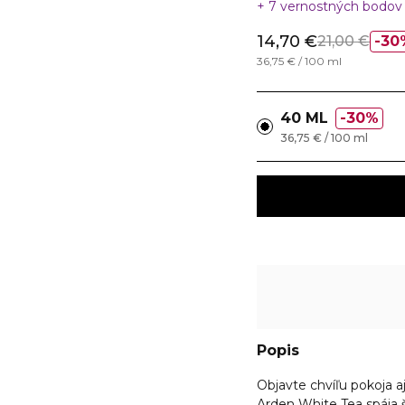
7 vernostných bodo
14,70 €
21,00 €
30
36,75 € / 100 ml
40 ML
30%
36,75 € / 100 ml
Popis
Objavte chvíľu pokoja 
Arden White Tea spája š