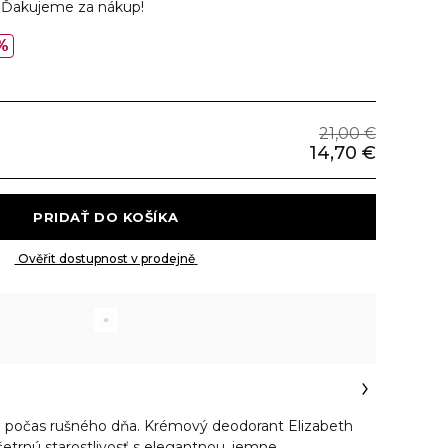
v
Ďakujeme za nákup!
%
21,00 €
14,70 €
 PRIDAŤ DO KOŠÍKA 
 Ověřit dostupnost v prodejně 
aj počas rušného dňa. Krémový deodorant Elizabeth
etrnú starostlivosť s elegantnou, jemne