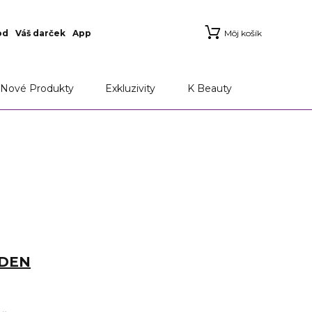
od
Váš darček
App
Môj košík
Nové Produkty
Exkluzivity
K Beauty
RDEN