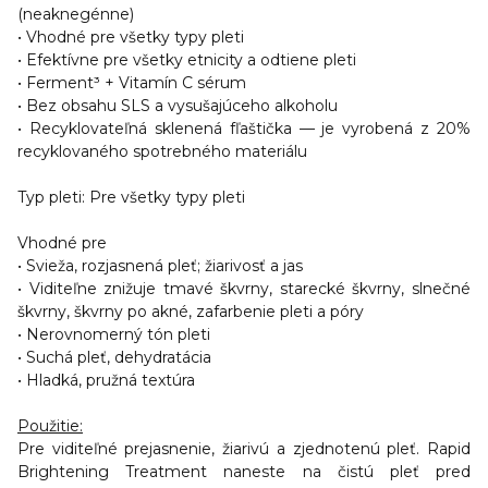
(neaknegénne)
• Vhodné pre všetky typy pleti
• Efektívne pre všetky etnicity a odtiene pleti
• Ferment³ + Vitamín C sérum
• Bez obsahu SLS a vysušajúceho alkoholu
• Recyklovateľná sklenená fľaštička — je vyrobená z 20%
recyklovaného spotrebného materiálu
Typ pleti:
Pre všetky typy pleti
Vhodné pre
• Svieža, rozjasnená pleť; žiarivosť a jas
• Viditeľne znižuje tmavé škvrny, starecké škvrny, slnečné
škvrny, škvrny po akné, zafarbenie pleti a póry
• Nerovnomerný tón pleti
• Suchá pleť, dehydratácia
• Hladká, pružná textúra
Použitie:
Pre viditeľné prejasnenie, žiarivú a zjednotenú pleť. Rapid
Brightening Treatment naneste na čistú pleť pred