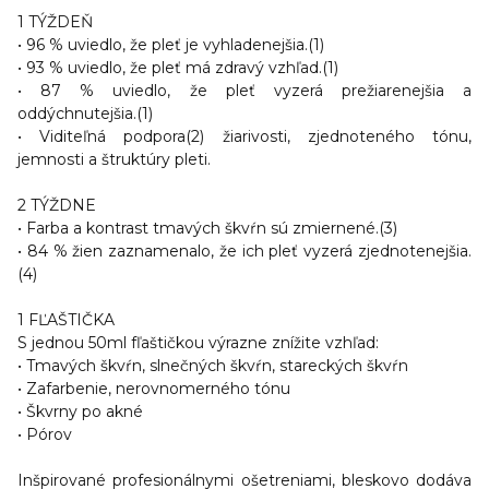
1 TÝŽDEŇ
• 96 % uviedlo, že pleť je vyhladenejšia.(1)
• 93 % uviedlo, že pleť má zdravý vzhľad.(1)
• 87 % uviedlo, že pleť vyzerá prežiarenejšia a
oddýchnutejšia.(1)
• Viditeľná podpora(2) žiarivosti, zjednoteného tónu,
jemnosti a štruktúry pleti.
2 TÝŽDNE
• Farba a kontrast tmavých škvŕn sú zmiernené.(3)
• 84 % žien zaznamenalo, že ich pleť vyzerá zjednotenejšia.
(4)
1 FĽAŠTIČKA
S jednou 50ml fľaštičkou výrazne znížite vzhľad:
• Tmavých škvŕn, slnečných škvŕn, stareckých škvŕn
• Zafarbenie, nerovnomerného tónu
• Škvrny po akné
• Pórov
Inšpirované profesionálnymi ošetreniami, bleskovo
dodáva