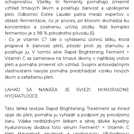
schopnosťou. Všetky tri fermenty pomáhajú zmierniť
vzhľad tmavých škvŕn a posilňujú žiarivosť a upokojenie
pleti. Odborníci Estée Lauder patria medzi expertov v
oblasti fermentácie, čo je proces, pri ktorom dochádza ku
koncentrácii a zosilneniu určitej zložky. Náš komplex
fermentov je z 98 % prírodného pôvodu.(5)
• Čo je
vitamín C
? Ide o vyhlásenú účinnú látku, ktorá
prispieva k žiarivosti pleti, pôsobí proti jej starnutiu a
posilňuje ju. V tomto sére Rapid Brightening Ferment +
Vitamín C sa zameriava na tmavé škvrny v najhlbšej vrstve
pleti a pomáha zmierniť ich vzhľad. Svojimi antioxidačnými
vlastnosťami navyše pomáha predchádzať vzniku nových
škvŕn a zafarbeniu pleti.
ĽAHKO SA NANÁŠA. JE SVIEŽI. MIMORIADNE
HYDRATUJÚCE.
Táto ľahká textúra Rapid Brightening Treatment sa ihneď
vpije do pleti, pomáha ju vyhladiť a podporiť jej prirodzenú
žiaru. Vďaka nedráždivým látkam a silnej dávke kyseliny
hyalurónovej dodáva toto sérum Ferment³ + Vitamín C
pleti šťavnatosť, pružnosť a upokojujúcu 48-hodinovú