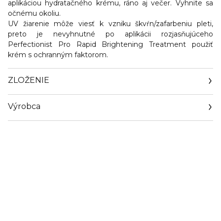
aplikáciou hydratačného krému, ráno aj večer. Vyhnite sa
očnému okoliu.
UV žiarenie môže viesť k vzniku škvŕn/zafarbeniu pleti,
preto je nevyhnutné po aplikácii rozjasňujúceho
Perfectionist Pro Rapid Brightening Treatment použiť
krém s ochranným faktorom.
ZLOŽENIE
Výrobca
Email
contactmanufacturer@elcompanies.com