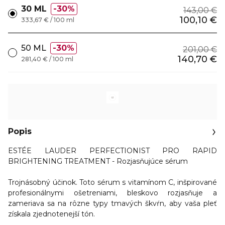
30 ML
30%
143,00 €
100,10 €
333,67 € / 100 ml
50 ML
30%
201,00 €
140,70 €
281,40 € / 100 ml
Popis
ESTÉE LAUDER PERFECTIONIST PRO RAPID
BRIGHTENING TREATMENT - Rozjasňujúce sérum
Trojnásobný účinok. Toto sérum s vitamínom C, inšpirované
profesionálnymi ošetreniami, bleskovo rozjasňuje a
zameriava sa na rôzne typy tmavých škvŕn, aby vaša pleť
získala zjednotenejší tón.