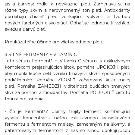
jas a žiarivosť mdlej a nevýraznej pleti. Zameriava sa na
rôzne typy škvŕn a nerovnomerný tón pleti.
Antioxidanty
pomáhajú chrániť pred vonkajšími vplyvmi a tvorbou
nových farebných diskolorácií. Odhaľuje jednotnejší vzhľad,
sviežu a žiarivú pleť.
Preukázateľne účinné pre všetky odtiene pleti.
3 SILNÉ FERMENTY + VITAMÍN C
Toto sérum Ferment³ + Vitamín C sérum, s exkluzívnym
komplexom prejasňujúcich látok, pomáha UPOKOJIŤ pleť,
aby mohla lepšie čeliť vzniku tmavých škvŕn spôsobených
podráždením. Pomáha ZLOMIŤ začarovaný kruh mdlej
pleti. Pomáha ZAMEDZIŤ viditeľnosti budúcich tmavých
škvŕ za pomoci antioxidantov. Pomáha PODPORIŤ čistotu
tónu a prejasnenia.
• Čo je
Ferment³
? Účinný trojitý ferment kombinujúci
vysokú koncentráciu nášho exkluzívneho kvasinkového
fermentu s fermentom melasy, zameraným na škvrny, a
patentovaným fermentom z rias so silnou upokojujúcou