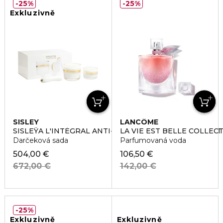
25%
25%
Exkluzivně
SISLEY
LANCÔME
SISLEŸA L'INTÉGRAL ANTI-AGE DUO FACE AND EYE SET
LA VIE EST BELLE COLLEC
Darčeková sada
Parfumovaná voda
504,00 €
106,50 €
672,00 €
142,00 €
25%
Exkluzivně
Exkluzivně