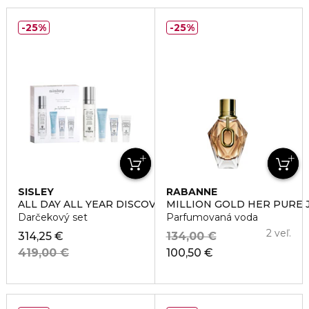
25%
25%
SISLEY
RABANNE
ALL DAY ALL YEAR DISCOVERY SET
MILLION GOLD HER PURE 
Darčekový set
Parfumovaná voda
2 veľ.
314,25 €
134,00 €
419,00 €
100,50 €