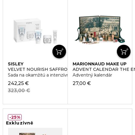
SISLEY
MARIONNAUD MAKE UP
VELVET NOURISH SAFFRON FLOWERS DUO SET
ADVENT CALENDAR THE 
Sada na okamžitú a intenzívnu výživu pleti
Adventný kalendár
242,25 €
27,00 €
323,00 €
25%
Exkluzivně