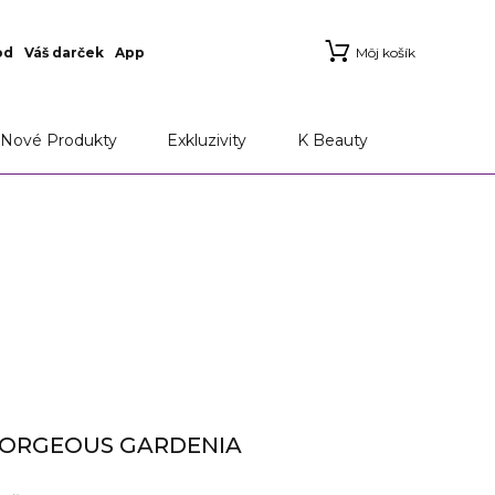
od
Váš darček
App
Môj košík
Nové Produkty
Exkluzivity
K Beauty
GORGEOUS GARDENIA