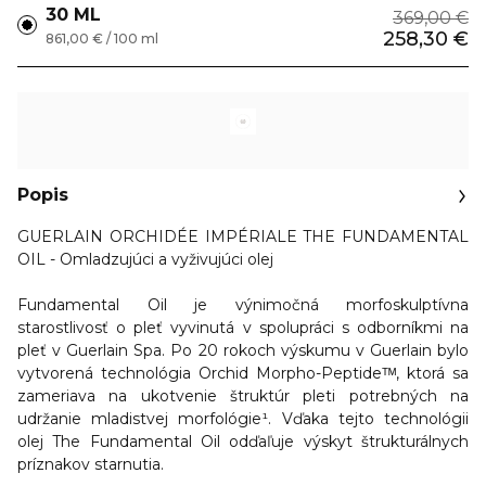
30 ML
369,00 €
258,30 €
861,00 € / 100 ml
Popis
GUERLAIN ORCHIDÉE IMPÉRIALE THE FUNDAMENTAL
OIL - Omladzujúci a vyživujúci olej
Fundamental Oil je
výnimočná morfoskulptívna
starostlivosť o pleť
vyvinutá v spolupráci s odborníkmi na
pleť v Guerlain Spa. Po 20 rokoch výskumu v Guerlain bylo
vytvorená technológia Orchid Morpho-Peptideᵀᴹ, ktorá sa
zameriava na ukotvenie štruktúr pleti potrebných na
udržanie mladistvej morfológie¹. Vďaka tejto technológii
olej The Fundamental Oil odďaľuje výskyt štrukturálnych
príznakov starnutia.