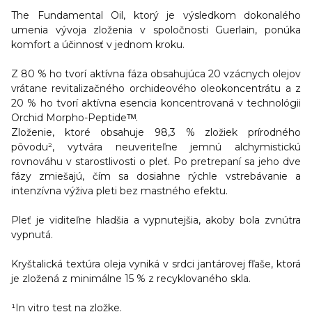
The Fundamental Oil, ktorý je výsledkom dokonalého
umenia vývoja zloženia v spoločnosti Guerlain, ponúka
komfort a účinnosť v jednom kroku.
Z 80 % ho tvorí aktívna fáza
obsahujúca 20 vzácnych olejov
vrátane revitalizačného orchideového oleokoncentrátu a z
20 % ho tvorí aktívna esencia koncentrovaná v technológii
Orchid Morpho-Peptideᵀᴹ.
Zloženie, ktoré
obsahuje 98,3 % zložiek prírodného
pôvodu
², vytvára neuveriteľne jemnú alchymistickú
rovnováhu v starostlivosti o pleť. Po pretrepaní sa jeho dve
fázy zmiešajú, čím sa dosiahne rýchle vstrebávanie a
intenzívna výživa pleti bez mastného efektu.
Pleť je viditeľne hladšia a vypnutejšia, akoby bola zvnútra
vypnutá.
Kryštalická textúra oleja vyniká v srdci jantárovej fľaše, ktorá
je zložená z minimálne 15 % z recyklovaného skla.
¹In vitro test na zložke.