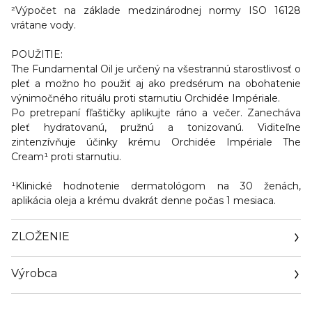
²Výpočet na základe medzinárodnej normy ISO 16128
vrátane vody.
POUŽITIE:
The Fundamental Oil je určený na všestrannú starostlivosť o
pleť a možno ho použiť aj ako predsérum na obohatenie
výnimočného rituálu proti starnutiu Orchidée Impériale.
Po pretrepaní fľaštičky aplikujte ráno a večer. Zanecháva
pleť hydratovanú, pružnú a tonizovanú. Viditeľne
zintenzívňuje účinky krému Orchidée Impériale The
Cream¹ proti starnutiu.
¹Klinické hodnotenie dermatológom na 30 ženách,
aplikácia oleja a krému dvakrát denne počas 1 mesiaca.
ZLOŽENIE
Výrobca
Email