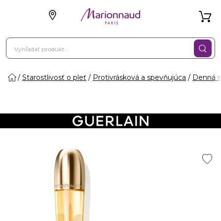
Starostlivosť o pleť
Protivrásková a spevňujúca
Denná st