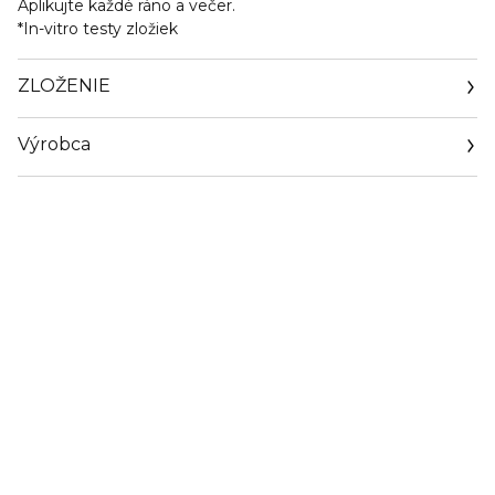
Aplikujte každé ráno a večer.
*In-vitro testy zložiek
ZLOŽENIE
Výrobca
Email
https://www.guerlain.com/on/demandware.store/Sites-
Guerlain_UK-Site/en_GB/Contact-Show