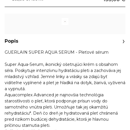
Popis
GUERLAIN SUPER AQUA SERUM - Pleťové sérum
Super Aqua-Serum, ikonický ošetrujúci krém s obsahom
séra. Poskytuje intenzívnu hydratáciu pleti a zachováva jej
mladistvý vzhľad. Jemné linky a vrásky sa zdajú byť
viditeľne vyplnené a pleť je hladká na dotyk, žiarivá, vyživená
a vypnutá.
Aquacomplex Advanced je najnovšia technológia
starostlivosti o pleť, ktorá podporuje prísun vody do
samotného vnútra pleti. Umožňuje tak jej okamžitú
rehydratáciu*. Deň čo dreň je hydratovaná pleť chránená
pred rizikom budúcej dehydratácie, ktorá je hlavnou
príčinou starnutia pleti.