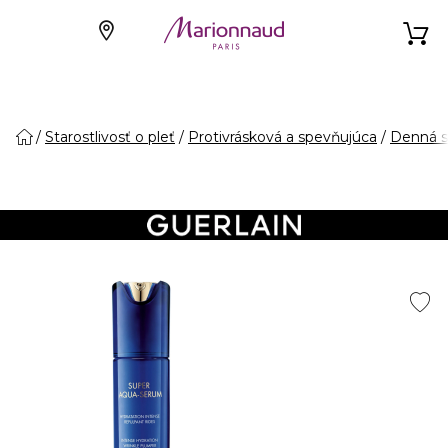
Starostlivosť o pleť
Protivrásková a spevňujúca
Denná st