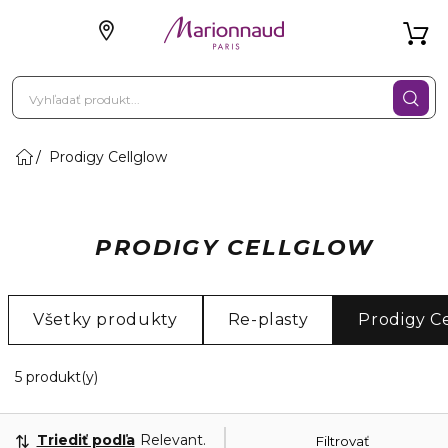
Prodigy Cellglow
PRODIGY CELLGLOW
Všetky produkty
Re-plasty
Prodigy C
5 Zobrazené produkty
5 produkt(y)
Triediť podľa
Relevantnosť
Filtrovať