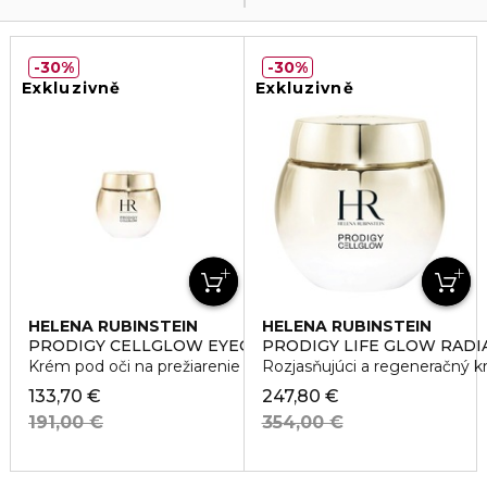
30%
30%
Exkluzivně
Exkluzivně
HELENA RUBINSTEIN
HELENA RUBINSTEIN
PRODIGY CELLGLOW EYECREAM
PRODIGY LIFE GLOW RAD
Krém pod oči na prežiarenie
Rozjasňujúci a regeneračný 
133,70 €
247,80 €
191,00 €
354,00 €