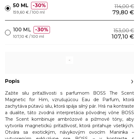
50 ML
30%
114,00 €
79,80 €
159,60 € / 100 ml
100 ML
30%
153,00 €
107,10 €
107,10 € / 100 ml
Popis
Zažite silu príťažlivosti s parfumom BOSS The Scent
Magnetic for Him, vzrušujúcou Eau de Parfum, ktorá
zachytáva pútavú silu, ktorá spája silný pár. Hrá na kontraste
a dualite, táto zvodná interpretácia pôvodnej vône BOSS
The Scent kombinuje ambrózové a pižmové tóny, aby
vytvorila magnetickú príťažlivosť, ktorá priťahuje všetkých.
Otvára sa exotickým, návykovým ovocím Maninka –
vytvoreným exkluzívne pre BOSS – v kontraste s