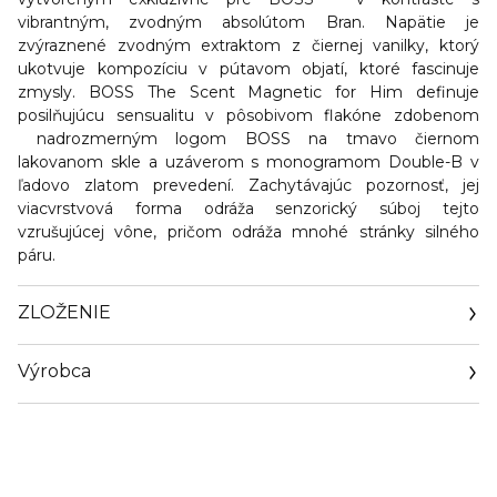
vibrantným, zvodným absolútom Bran. Napätie je
zvýraznené zvodným extraktom z čiernej vanilky, ktorý
ukotvuje kompozíciu v pútavom objatí, ktoré fascinuje
zmysly. BOSS The Scent Magnetic for Him definuje
posilňujúcu sensualitu v pôsobivom flakóne zdobenom
nadrozmerným logom BOSS na tmavo čiernom
lakovanom skle a uzáverom s monogramom Double-B v
ľadovo zlatom prevedení. Zachytávajúc pozornosť, jej
viacvrstvová forma odráža senzorický súboj tejto
vzrušujúcej vône, pričom odráža mnohé stránky silného
páru.
ZLOŽENIE
Výrobca
Email
https://coty.cotyconsumeraffairs.com/