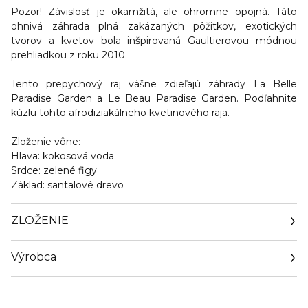
Pozor! Závislosť je okamžitá, ale ohromne opojná. Táto
ohnivá záhrada plná zakázaných pôžitkov, exotických
tvorov a kvetov bola inšpirovaná Gaultierovou módnou
prehliadkou z roku 2010.
Tento prepychový raj vášne zdieľajú záhrady La Belle
Paradise Garden a Le Beau Paradise Garden. Podľahnite
kúzlu tohto afrodiziakálneho kvetinového raja.
Zloženie vône:
Hlava:
kokosová voda
Srdce
: zelené figy
Základ
: santalové drevo
ZLOŽENIE
Výrobca
Email
FRAGRANCE@JPGAULTIER.FR