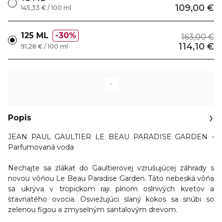
109,00 €
145,33 € / 100 ml
125 ML
30%
163,00 €
114,10 €
91,28 € / 100 ml
Popis
JEAN PAUL GAULTIER LE BEAU PARADISE GARDEN -
Parfumovaná voda
Nechajte sa zlákať do Gaultierovej vzrušujúcej záhrady s
novou vôňou Le Beau Paradise Garden. Táto nebeská vôňa
sa ukrýva v tropickom raji plnom oslnivých kvetov a
šťavnatého ovocia. Osviežujúci slaný kokos sa snúbi so
zelenou figou a zmyselným santalovým drevom.