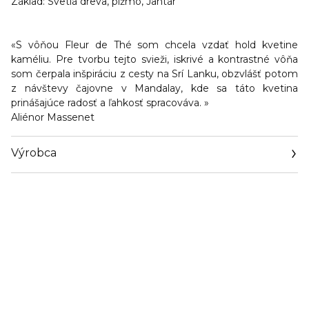
Základ: Svetlá dreva, pižmo, Jantár
«S vôňou Fleur de Thé som chcela vzdať hold kvetine
kaméliu. Pre tvorbu tejto svieži, iskrivé a kontrastné vôňa
som čerpala inšpiráciu z cesty na Srí Lanku, obzvlášť potom
z návštevy čajovne v Mandalay, kde sa táto kvetina
prinášajúce radosť a ľahkosť spracováva. »
Aliénor Massenet
Výrobca
Email
www.interparfums.fr