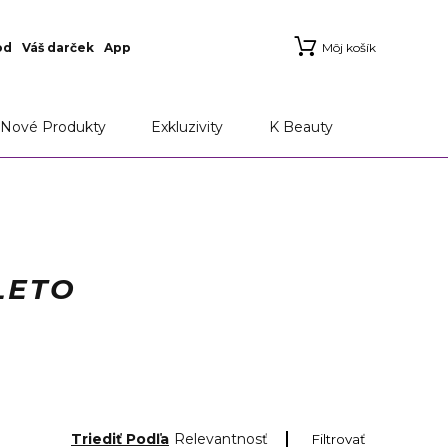
od
Váš darček
App
Môj košík
Nové Produkty
Exkluzivity
K Beauty
LETO
Triediť Podľa
Relevantnosť
Filtrovať