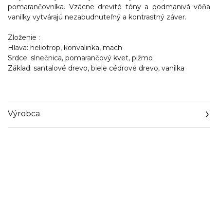
pomarančovníka. Vzácne drevité tóny a podmanivá vôňa
vanilky vytvárajú nezabudnuteľný a kontrastný záver.
Zloženie :
Hlava
: heliotrop, konvalinka, mach
Srdce
: slnečnica, pomarančový kvet, pižmo
Základ
: santalové drevo, biele cédrové drevo, vanilka
Výrobca
Email
korloff@korloff.com