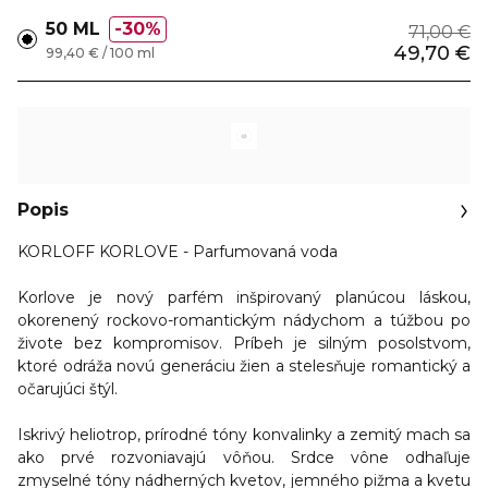
50 ML
30%
71,00 €
49,70 €
99,40 € / 100 ml
Popis
KORLOFF KORLOVE - Parfumovaná voda
Korlove je nový parfém inšpirovaný planúcou láskou,
okorenený rockovo-romantickým nádychom a túžbou po
živote bez kompromisov. Príbeh je silným posolstvom,
ktoré odráža novú generáciu žien a stelesňuje romantický a
očarujúci štýl.
Iskrivý heliotrop, prírodné tóny konvalinky a zemitý mach sa
ako prvé rozvoniavajú vôňou. Srdce vône odhaľuje
zmyselné tóny nádherných kvetov, jemného pižma a kvetu