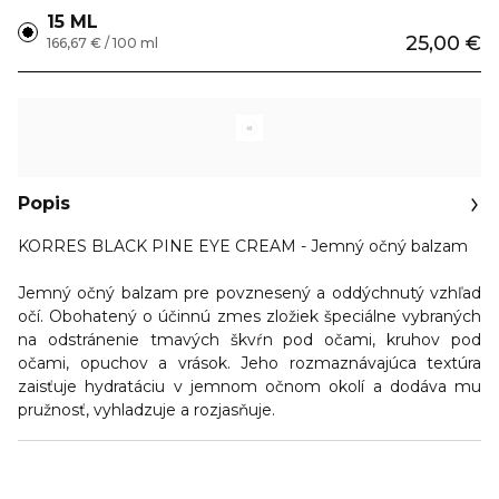
15 ML
25,00 €
166,67 € / 100 ml
Popis
KORRES BLACK PINE EYE CREAM - Jemný očný balzam
Jemný očný balzam pre povznesený a oddýchnutý vzhľad
očí. Obohatený o účinnú zmes zložiek špeciálne vybraných
na odstránenie tmavých škvŕn pod očami, kruhov pod
očami, opuchov a vrások. Jeho rozmaznávajúca textúra
zaisťuje hydratáciu v jemnom očnom okolí a dodáva mu
pružnosť, vyhladzuje a rozjasňuje.