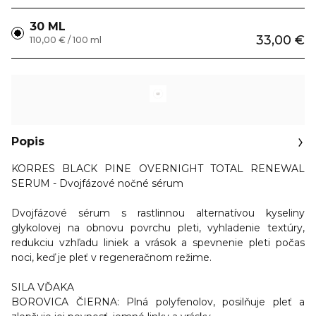
30 ML
33,00 €
110,00 € / 100 ml
Popis
KORRES BLACK PINE OVERNIGHT TOTAL RENEWAL
SERUM - Dvojfázové nočné sérum
Dvojfázové sérum s rastlinnou alternatívou kyseliny
glykolovej na obnovu povrchu pleti, vyhladenie textúry,
redukciu vzhľadu liniek a vrások a spevnenie pleti počas
noci, keď je pleť v regeneračnom režime.
SILA VĎAKA
BOROVICA ČIERNA: Plná polyfenolov, posilňuje pleť a