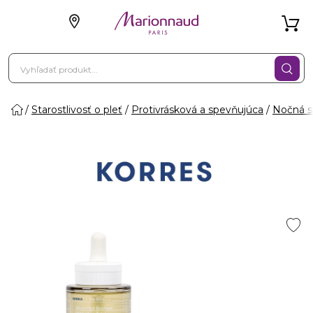
Starostlivosť o pleť
Protivrásková a spevňujúca
Nočná st