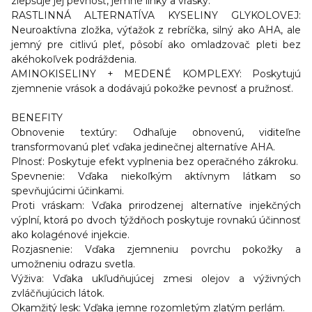
zlepšuje jej pevnosť, jemné linky a vrásky.
RASTLINNÁ ALTERNATÍVA KYSELINY GLYKOLOVEJ:
Neuroaktívna zložka, výťažok z rebríčka, silný ako AHA, ale
jemný pre citlivú pleť, pôsobí ako omladzovač pleti bez
akéhokoľvek podráždenia.
AMINOKISELINY + MEDENÉ KOMPLEXY: Poskytujú
zjemnenie vrások a dodávajú pokožke pevnosť a pružnosť.
BENEFITY
Obnovenie textúry
: Odhaľuje obnovenú, viditeľne
transformovanú pleť vďaka jedinečnej alternatíve AHA.
Plnosť
: Poskytuje efekt vyplnenia bez operačného zákroku.
Spevnenie
: Vďaka niekoľkým aktívnym látkam so
spevňujúcimi účinkami.
Proti vráskam
: Vďaka prirodzenej alternatíve injekčných
výplní, ktorá po dvoch týždňoch poskytuje rovnakú účinnosť
ako kolagénové injekcie.
Rozjasnenie
: Vďaka zjemneniu povrchu pokožky a
umožneniu odrazu svetla.
Výživa
: Vďaka ukľudňujúcej zmesi olejov a výživných
zvláčňujúcich látok.
Okamžitý lesk
: Vďaka jemne rozomletým zlatým perlám.