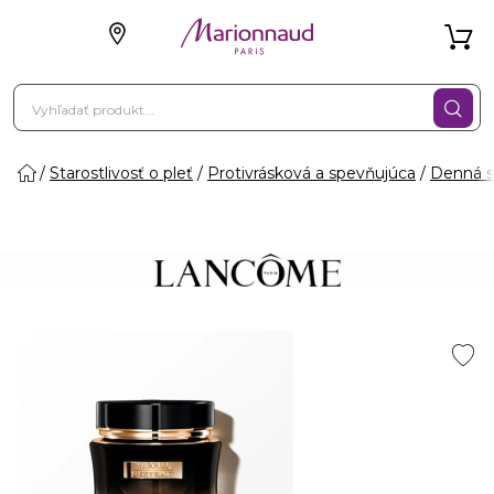
Starostlivosť o pleť
Protivrásková a spevňujúca
Denná st