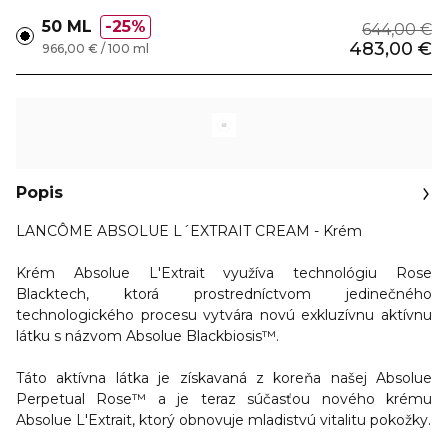
50 ML
25%
644,00 €
483,00 €
966,00 € / 100 ml
Popis
LANCÔME ABSOLUE L´EXTRAIT CREAM - Krém
Krém Absolue L'Extrait využíva technológiu Rose
Blacktech, ktorá prostredníctvom jedinečného
technologického procesu vytvára novú exkluzívnu aktívnu
látku s názvom Absolue Blackbiosis™.
Táto aktívna látka je získavaná z koreňa našej Absolue
Perpetual Rose™ a je teraz súčasťou nového krému
Absolue L'Extrait, ktorý obnovuje mladistvú vitalitu pokožky.