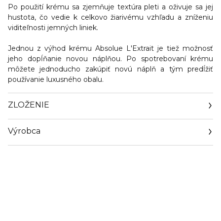
Po použití krému sa
zjemňuje textúra pleti a oživuje sa jej
hustota
, čo vedie k celkovo žiarivému vzhľadu a zníženiu
viditeľnosti jemných liniek.
Jednou z výhod krému Absolue L'Extrait je tiež možnosť
jeho dopĺňanie novou náplňou. Po spotrebovaní krému
môžete jednoducho zakúpiť novú náplň a tým predĺžiť
používanie luxusného obalu.
ZLOŽENIE
Výrobca
Email
info@loreal.sk