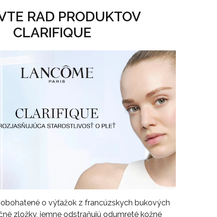
VTE RAD PRODUKTOV
CLARIFIQUE
y, obohatené o výťažok z francúzskych bukových
ačné zložky, jemne odstraňujú odumreté kožné