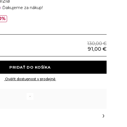
lzia
v
Ďakujeme za nákup!
0%
130,00 €
91,00 €
 PRIDAŤ DO KOŠÍKA 
 Ověřit dostupnost v prodejně 