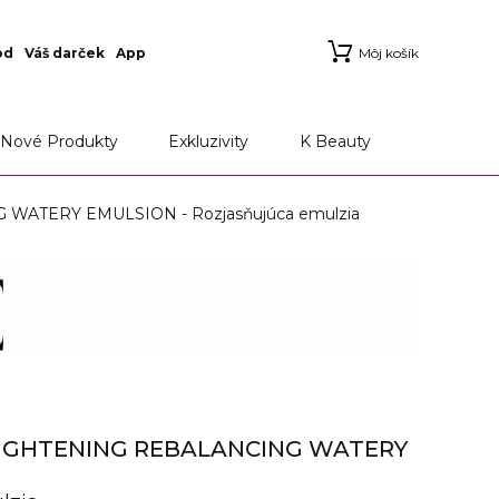
od
Váš darček
App
Môj košík
Nové Produkty
Exkluzivity
K Beauty
ATERY EMULSION - Rozjasňujúca emulzia
RIGHTENING REBALANCING WATERY