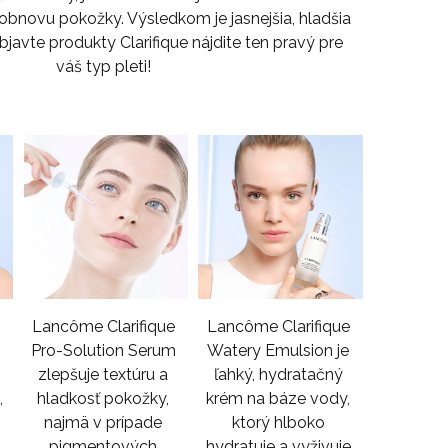
obnovu pokožky. Výsledkom je jasnejšia, hladšia
 Objavte produkty Clarifique nájdite ten pravý pre
váš typ pleti!
e
Lancôme Clarifique
Lancôme Clarifique
Pro-Solution Serum
Watery Emulsion je
zlepšuje textúru a
ľahký, hydratačný
,
hladkosť pokožky,
krém na báze vody,
najmä v prípade
ktorý hlboko
pigmentových
hydratuje a vyživuje