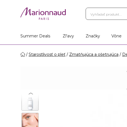
Summer Deals
Zl'avy
Značky
Vône
Starostlivosť o pleť
Zmatňujúca a ošetrujúca
De