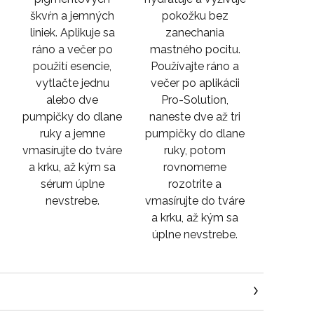
škvŕn a jemných
pokožku bez
liniek. Aplikuje sa
zanechania
.
ráno a večer po
mastného pocitu.
použití esencie,
Používajte ráno a
vytlačte jednu
večer po aplikácii
a
alebo dve
Pro-Solution,
pumpičky do dlane
naneste dve až tri
ruky a jemne
pumpičky do dlane
vmasírujte do tváre
ruky, potom
a krku, až kým sa
rovnomerne
sérum úplne
rozotrite a
nevstrebe.
vmasírujte do tváre
a krku, až kým sa
úplne nevstrebe.