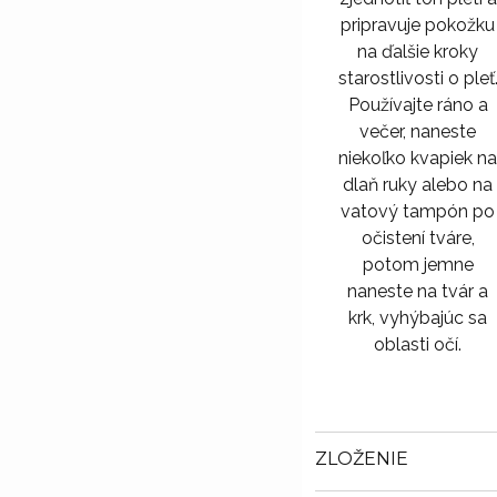
pripravuje pokožku
na ďalšie kroky
starostlivosti o pleť
Používajte ráno a
večer, naneste
niekoľko kvapiek n
dlaň ruky alebo na
vatový tampón po
očistení tváre,
potom jemne
naneste na tvár a
krk, vyhýbajúc sa
oblasti očí.
ZLOŽENIE