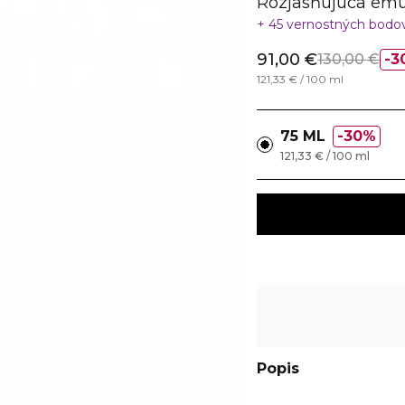
Rozjasňujúca emu
45 vernostných bodo
91,00 €
130,00 €
3
121,33 € / 100 ml
75 ML
30%
121,33 € / 100 ml
Popis