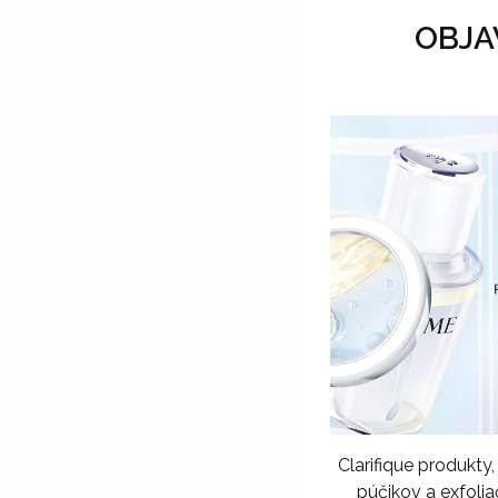
OBJA
Clarifique produkt
púčikov a exfoli