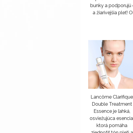
bunky a podporujú 
a žiarivejšia pleť!
Lancôme Clarifiqu
Double Treatment
Essence je ľahká,
osviežujúca esencia
ktorá pomáha
zjednotiť tón pleti a