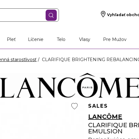
Vyhľadať obch
Pleť
Líčenie
Telo
Vlasy
Pre Mužov
nná starostlivosť
CLARIFIQUE BRIGHTENING REBALANCING W
SALES
LANCÔME
CLARIFIQUE B
EMULSION