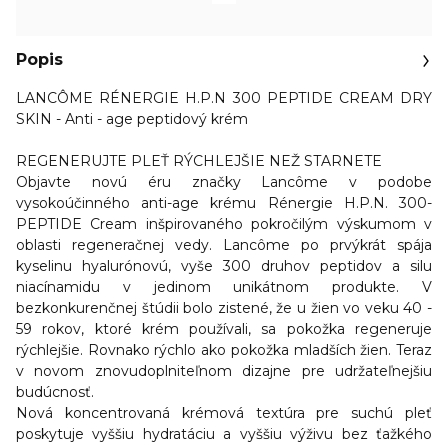
Popis
LANCÔME RÉNERGIE H.P.N 300 PEPTIDE CREAM DRY
SKIN - Anti - age peptidový krém
REGENERUJTE PLEŤ RÝCHLEJŠIE NEŽ STARNETE
Objavte novú éru značky Lancôme v podobe
vysokoúčinného anti-age krému
Rénergie H.P.N. 300-
PEPTIDE Cream inšpirovaného pokročilým výskumom v
oblasti regeneračnej vedy. Lancôme po prvýkrát spája
kyselinu hyalurónovú, vyše 300 druhov peptidov a silu
niacínamidu v jedinom unikátnom produkte. V
bezkonkurenčnej štúdii bolo zistené, že u žien vo veku 40 -
59 rokov, ktoré krém používali, sa pokožka regeneruje
rýchlejšie. Rovnako rýchlo ako pokožka mladších žien. Teraz
v novom znovudoplniteľnom dizajne pre udržateľnejšiu
budúcnosť.
Nová koncentrovaná krémová textúra pre suchú pleť
poskytuje vyššiu hydratáciu a vyššiu výživu bez ťažkého