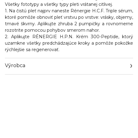
Všetky fototypy a všetky typy pleti vrátanej citlivej.
1. Na čistú pleť najprv naneste Rénergie H.C.F. Triple sérum,
ktoré pomôže obnoviť pleť vrstvu po vrstve: vrásky, objemy,
tmavé škvrny. Aplikujte zhruba 2 pumpičky a rovnomerne
rozotrite pomocou pohybov smerom nahor.
2. Aplikujte RÉNERGIE H.P.N. Krém 300-Peptide, ktorý
uzamkne všetky predchádzajúce kroky a pomôže pokožke
rýchlejšie sa regenerovať.
Výrobca
Email
info@loreal.sk