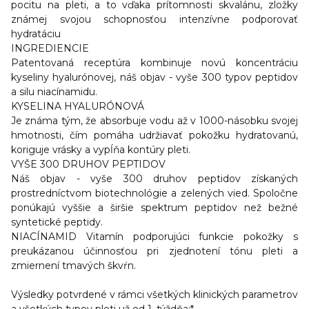
pocitu na pleti, a to vďaka prítomnosti skvalánu, zložky
známej svojou schopnosťou intenzívne podporovať
hydratáciu
INGREDIENCIE
Patentovaná receptúra kombinuje novú koncentráciu
kyseliny hyalurónovej, náš objav - vyše 300 typov peptidov
a silu niacínamidu.
KYSELINA HYALURÓNOVÁ
Je známa tým, že absorbuje vodu až v 1000-násobku svojej
hmotnosti, čím pomáha udržiavať pokožku hydratovanú,
koriguje vrásky a vypĺňa kontúry pleti.
VYŠE 300 DRUHOV PEPTIDOV
Náš objav - vyše 300 druhov peptidov získaných
prostredníctvom biotechnológie a zelených vied. Spoločne
ponúkajú vyššie a širšie spektrum peptidov než bežné
syntetické peptidy.
NIACÍNAMID
Vitamín podporujúci funkcie pokožky s
preukázanou účinnosťou pri zjednotení tónu pleti a
zmiernení tmavých škvŕn.
Výsledky
potvrdené v rámci všetkých klinických parametrov