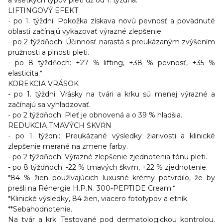
a všetkých typov pleti už od 1. týždňa:*
LIFTINGOVÝ EFEKT
- po 1. týždni: Pokožka získava novú pevnosť a povädnuté
oblasti začínajú vykazovať výrazné zlepšenie.
- po 2 týždňoch: Účinnosť narastá s preukázaným zvýšením
pružnosti a plnosti pleti.
- po 8 týždňoch: +27 % lifting, +38 % pevnosť, +35 %
elasticita.*
KOREKCIA VRÁSOK
- po 1. týždni: Vrásky na tvári a krku sú menej výrazné a
začínajú sa vyhladzovať.
- po 2 týždňoch: Pleť je obnovená a o 39 % hladšia.
REDUKCIA TMAVÝCH ŠKVŔN
- po 1. týždni: Preukázané výsledky žiarivosti a klinické
zlepšenie merané na zmene farby.
- po 2 týždňoch: Výrazné zlepšenie zjednotenia tónu pleti.
- po 8 týždňoch: -22 % tmavých škvŕn, +22 % zjednotenie.
*84 % žien používajúcich luxusné krémy potvrdilo, že by
prešli na Rénergie H.P.N. 300-PEPTIDE Cream.*
*Klinické výsledky, 84 žien, viacero fototypov a etník.
**Sebahodnotenie.
Na tvár a krk. Testované pod dermatologickou kontrolou.