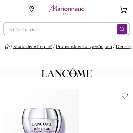
Starostlivosť o pleť
Protivrásková a spevňujúca
Denná st