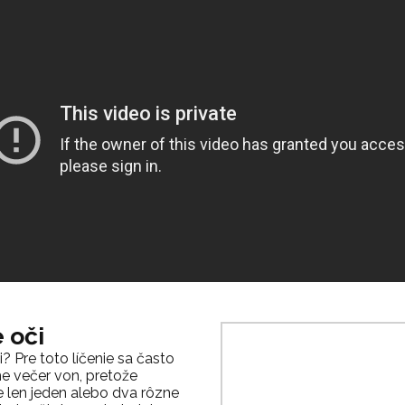
 oči
Pre toto líčenie sa často
 večer von, pretože
 len jeden alebo dva rôzne