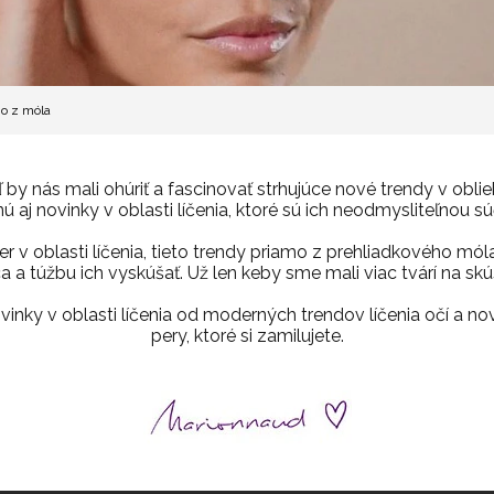
mo z móla
 by nás mali ohúriť a fascinovať strhujúce nové trendy v obliek
 aj novinky v oblasti líčenia, ktoré sú ich neodmysliteľnou s
er v oblasti líčenia, tieto trendy priamo z prehliadkového mó
 a túžbu ich vyskúšať. Už len keby sme mali viac tvárí na skúš
nky v oblasti líčenia od moderných trendov líčenia očí a no
pery, ktoré si zamilujete.