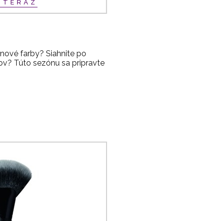
Ť TERAZ
ónové farby? Siahnite po
ov? Túto sezónu sa pripravte