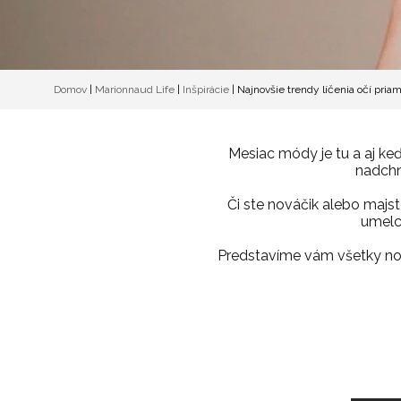
Domov
|
Marionnaud Life
|
Inšpirácie
|
Najnovšie trendy líčenia očí pria
Mesiac módy je tu a aj keď
nadchnú
Či ste nováčik alebo majst
umelca
Predstavíme vám všetky novi