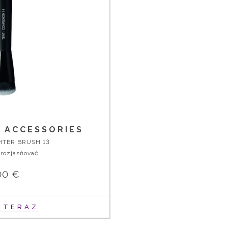
 ACCESSORIES
HTER BRUSH 13
 rozjasňovač
00 €
Ť TERAZ