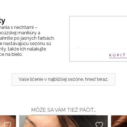
ty
ania s nechtami –
ncúzskej manikúry a
ahnite po jasných farbách.
e nastávajúcu sezónu sú
, takže ich nalakujte
ce na bielo.
KÚPI
Vaše líčenie v najbližšej sezóne, hneď teraz.
MÔŽE SA VÁM TIEŽ PÁČIŤ…