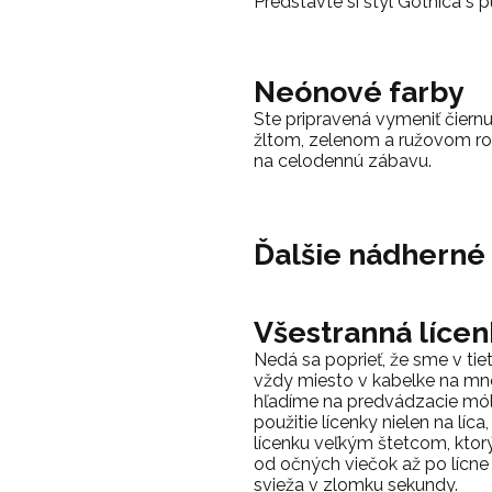
Predstavte si štýl Gothica 
Neónové farby
Ste pripravená vymeniť čiern
žltom, zelenom a ružovom roz
na celodennú zábavu.
Ďalšie nádherné 
Všestranná lícen
Nedá sa poprieť, že sme v ti
vždy miesto v kabelke na mn
hľadíme na predvádzacie mól
použitie lícenky nielen na líca
lícenku veľkým štetcom, ktor
od očných viečok až po lícne 
svieža v zlomku sekundy.