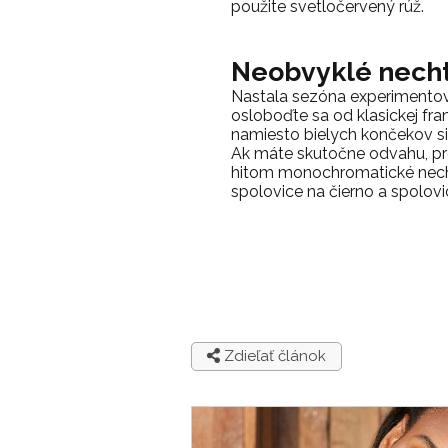
použite svetločervený rúž.
Neobvyklé nech
Nastala sezóna experimentov
osloboďte sa od klasickej fra
namiesto bielych končekov si
Ak máte skutočne odvahu, pr
hitom monochromatické nechty
spolovice na čierno a spolovi
Zdieľať článok