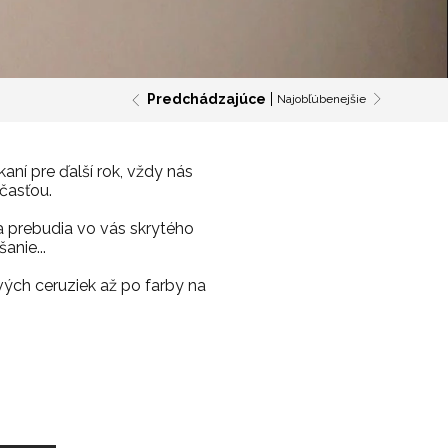
Predchádzajúce
Najobľúbenejšie
aní pre ďalší rok, vždy nás
účasťou.
la prebudia vo vás skrytého
anie...
vých ceruziek až po farby na