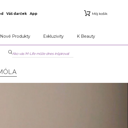
od
Váš darček
App
Môj košík
Nové Produkty
Exkluzivity
K Beauty
 MÓLA