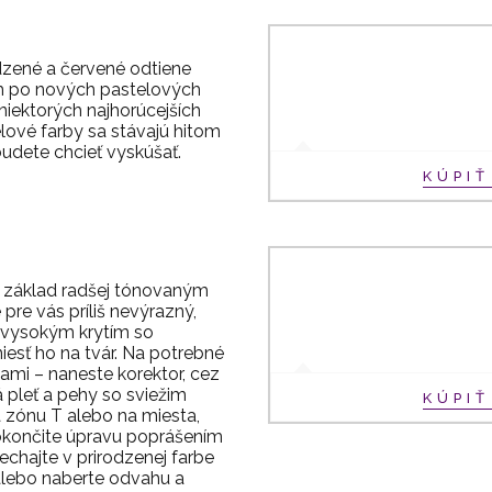
dzené a červené odtiene
ch po nových pastelových
niektorých najhorúcejších
ové farby sa stávajú hitom
 budete chcieť vyskúšať.
KÚPI
e základ radšej tónovaným
pre vás príliš nevýrazný,
 vysokým krytím so
iesť ho na tvár. Na potrebné
ami – naneste korektor, cez
 pleť a pehy so sviežim
KÚPI
zónu T alebo na miesta,
 dokončite úpravu poprášením
echajte v prirodzenej farbe
 alebo naberte odvahu a