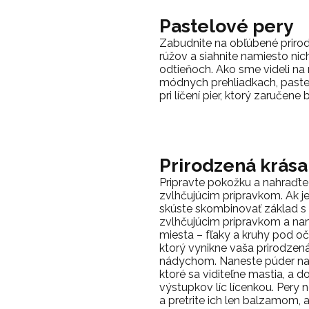
Pastelové pery
Zabudnite na obľúbené priro
rúžov a siahnite namiesto ni
odtieňoch. Ako sme videli na 
módnych prehliadkach, pastel
pri líčení pier, ktorý zaručene
Prirodzená krása
Pripravte pokožku a nahraďt
zvlhčujúcim prípravkom. Ak je 
skúste skombinovať základ s
zvlhčujúcim prípravkom a nan
miesta – fľaky a kruhy pod oč
ktorý vynikne vaša prirodzená
nádychom. Naneste púder na 
ktoré sa viditeľne mastia, a
výstupkov líc lícenkou. Pery n
a pretrite ich len balzamom,