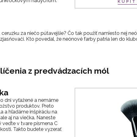
s punkrockovým nádychom.
KÚPI
u ceruzku za niečo pútavejšie? Čo tak použiť namiesto nej ne
jasňovači. Kto povedal, že neónové farby patria len do klub
líčenia z predvádzacích mól
ka
eto dni vyťažené a nemáme
ožstvo produktov. Preto
a a hľadáme inšpiráciu na
, ale aj na viečka. Naneste
ý veďte v tvare písmena C
kosti. Takto budete vyzerať