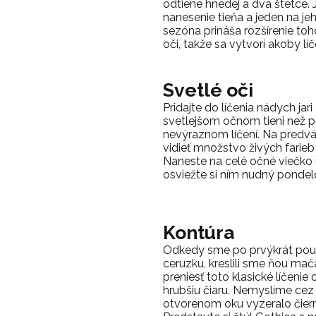
odtiene hnedej a dva štetce. 
nanesenie tieňa a jeden na je
sezóna prináša rozšírenie toho
oči, takže sa vytvorí akoby lí
Svetlé oči
Pridajte do líčenia nádych jari
svetlejšom očnom tieni než 
nevýraznom líčení. Na predv
vidieť množstvo živých farieb 
Naneste na celé očné viečko 
osviežte si ním nudný pondel
Kontúra
Odkedy sme po prvýkrát použi
ceruzku, kreslili sme ňou mačac
preniesť toto klasické líčenie
hrubšiu čiaru. Nemyslíme cez c
otvorenom oku vyzeralo čier