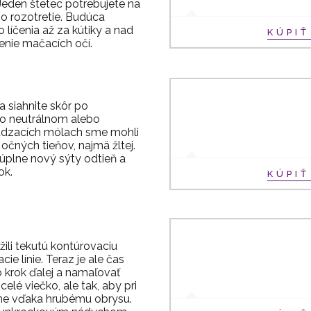
Jeden štetec potrebujete na
ho rozotretie. Budúca
 líčenia až za kútiky a nad
KÚPI
čenie mačacích očí.
 a siahnite skôr po
po neutrálnom alebo
ádzacích mólach sme mohli
očných tieňov, najmä žltej.
úplne nový sýty odtieň a
ok.
KÚPI
li tekutú kontúrovaciu
ie línie. Teraz je ale čas
 o krok ďalej a namaľovať
elé viečko, ale tak, aby pri
ne vďaka hrubému obrysu.