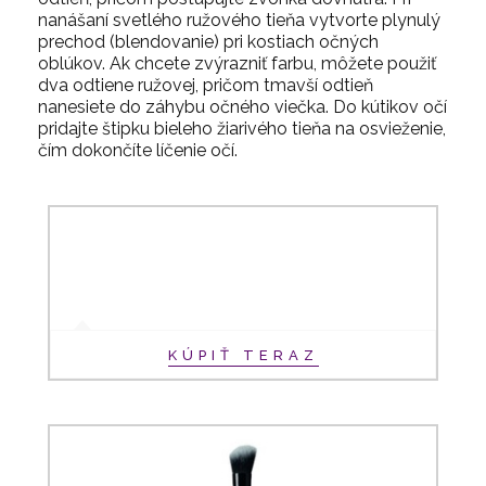
nanášaní svetlého ružového tieňa vytvorte plynulý
prechod (blendovanie) pri kostiach očných
oblúkov. Ak chcete zvýrazniť farbu, môžete použiť
dva odtiene ružovej, pričom tmavší odtieň
nanesiete do záhybu očného viečka. Do kútikov očí
pridajte štipku bieleho žiarivého tieňa na osvieženie,
čím dokončíte líčenie očí.
KÚPIŤ TERAZ