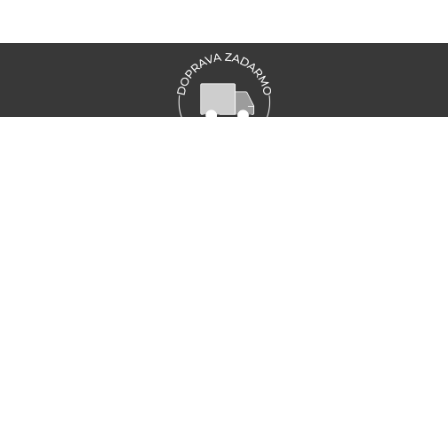
VŠETKY NOVINKY MARIONNAUD
Zaregistrujte sa a objavte naše najnovšie novinky a akcie
ZAREGISTRUJTE SA