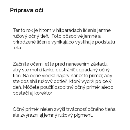
Príprava očí
Tento rok je hitom v hitparádach líčenia jemne
ružový očný tieň. Toto pôsobivé jemné a
prirodzené líčenie vynikajúco vystihuje podstatu
leta.
Začnite očami ešte pred nanesením základu,
aby ste mohli ľahko odstrániť popadaný očný
tieň. Na očné viečka najprv naneste primér, aby
ste dosiahli ružový odtieň, ktorý vydrží po celý
deň. Môžete použiť osobitný očný primér alebo
postačí aj korektor.
Očný primér nielen zvýši trvácnosť očného tieňa,
ale zvýrazní aj jemný ružový pigment.