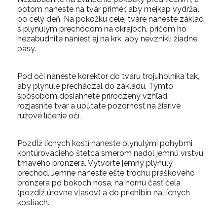
potom naneste na tvár primér, aby mejkap vydržal
po celý deň. Na pokožku celej tváre naneste základ
s plynulým prechodom na okrajoch, pričom ho
nezabudnite naniesť aj na krk, aby nevznikli žiadne
pásy.
Pod oči naneste korektor do tvaru trojuholníka tak,
aby plynule prechádzal do základu. Týmto
spôsobom dosiahnete prirodzený vzhľad,
rozjasníte tvár a upútate pozornosť na žiarivé
ružové líčenie očí.
Pozdĺž lícnych kostí naneste plynulými pohybmi
kontúrovacieho štetca smerom nadol jemnú vrstvu
tmavého bronzera. Vytvorte jemný plynulý
prechod. Jemne naneste ešte trochu práškového
bronzera po bokoch nosa, na hornú časť čela
(pozdĺž úrovne vlasov) a do priehlbín na lícnych
kostiach.