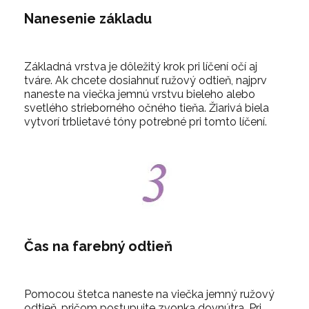
Nanesenie základu
Základná vrstva je dôležitý krok pri líčení očí aj
tváre. Ak chcete dosiahnuť ružový odtieň, najprv
naneste na viečka jemnú vrstvu bieleho alebo
svetlého strieborného očného tieňa. Žiarivá biela
vytvorí trblietavé tóny potrebné pri tomto líčení.
Čas na farebný odtieň
Pomocou štetca naneste na viečka jemný ružový
odtieň, pričom postupujte zvonka dovnútra. Pri