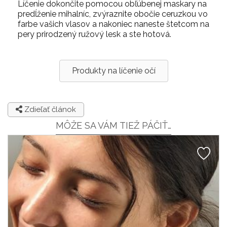
Líčenie dokončite pomocou obľúbenej maskary na
predĺženie mihalníc, zvýraznite obočie ceruzkou vo
farbe vašich vlasov a nakoniec naneste štetcom na
pery prirodzený ružový lesk a ste hotová.
Produkty na líčenie očí
Zdieľať článok
MÔŽE SA VÁM TIEŽ PÁČIŤ…