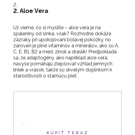
2. Aloe Vera
Už vieme, čo si myslíte – aloe vera je na
spáleniny od slnka, však? Rozhodne dokáže
zázraky pri upokojovaní boľavej pokožky, no
zároveň je plné vitamínov a minerálov, ako sú A,
C, E, B1, B2 a meď, zinok a draslík! Predpokladá
sa, že adaptogény, ako napríklad aloe vera,
navyše pomáhajú zlepšovať vzhľad jemných
liniek a vrások, takže sú skvelým doplnkom k
starostlivosti o starnúcu pleť.
KÚPIŤ TERAZ