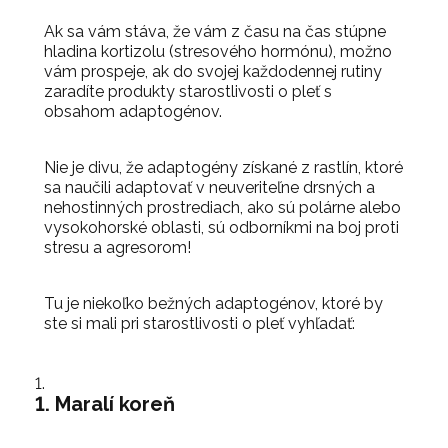
Ak sa vám stáva, že vám z času na čas stúpne
hladina kortizolu (stresového hormónu), možno
vám prospeje, ak do svojej každodennej rutiny
zaradíte produkty starostlivosti o pleť s
obsahom adaptogénov.
Nie je divu, že adaptogény získané z rastlín, ktoré
sa naučili adaptovať v neuveriteľne drsných a
nehostinných prostrediach, ako sú polárne alebo
vysokohorské oblasti, sú odborníkmi na boj proti
stresu a agresorom!
Tu je niekoľko bežných adaptogénov, ktoré by
ste si mali pri starostlivosti o pleť vyhľadať:
1. Maralí koreň