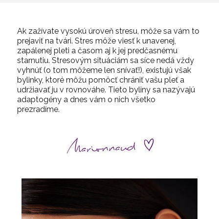
Ak zažívate vysokú úroveň stresu, môže sa vám to
prejaviť na tvári. Stres môže viesť k unavenej,
zapálenej pleti a časom aj k jej predčasnému
starnutiu. Stresovým situáciám sa síce nedá vždy
vyhnúť (o tom môžeme len snívať!), existujú však
bylinky, ktoré môžu pomôcť chrániť vašu pleť a
udržiavať ju v rovnováhe. Tieto byliny sa nazývajú
adaptogény a dnes vám o nich všetko
prezradíme.