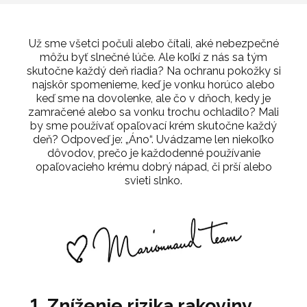
Už sme všetci počuli alebo čítali, aké nebezpečné
môžu byť slnečné lúče. Ale koľkí z nás sa tým
skutočne každý deň riadia? Na ochranu pokožky si
najskôr spomenieme, keď je vonku horúco alebo
keď sme na dovolenke, ale čo v dňoch, kedy je
zamračené alebo sa vonku trochu ochladilo? Mali
by sme používať opaľovací krém skutočne každý
deň? Odpoveď je: „Áno“. Uvádzame len niekoľko
dôvodov, prečo je každodenné používanie
opaľovacieho krému dobrý nápad, či prší alebo
svieti slnko.
1. Zníženie rizika rakoviny