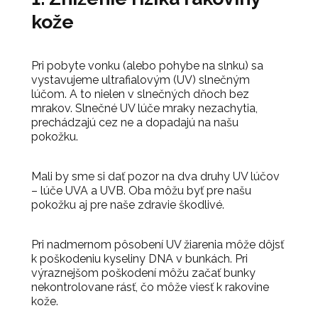
kože
Pri pobyte vonku (alebo pohybe na slnku) sa
vystavujeme ultrafialovým (UV) slnečným
lúčom. A to nielen v slnečných dňoch bez
mrakov. Slnečné UV lúče mraky nezachytia,
prechádzajú cez ne a dopadajú na našu
pokožku.
Mali by sme si dať pozor na dva druhy UV lúčov
– lúče UVA a UVB. Oba môžu byť pre našu
pokožku aj pre naše zdravie škodlivé.
Pri nadmernom pôsobení UV žiarenia môže dôjsť
k poškodeniu kyseliny DNA v bunkách. Pri
výraznejšom poškodení môžu začať bunky
nekontrolovane rásť, čo môže viesť k rakovine
kože.