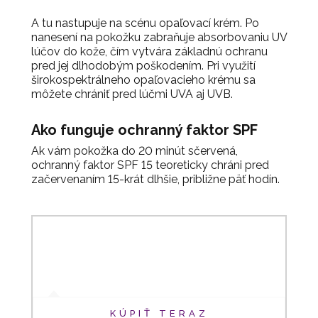
A tu nastupuje na scénu opaľovací krém. Po
nanesení na pokožku zabraňuje absorbovaniu UV
lúčov do kože, čím vytvára základnú ochranu
pred jej dlhodobým poškodením. Pri využití
širokospektrálneho opaľovacieho krému sa
môžete chrániť pred lúčmi UVA aj UVB.
Ako funguje ochranný faktor SPF
Ak vám pokožka do 20 minút sčervená,
ochranný faktor SPF 15 teoreticky chráni pred
začervenaním 15-krát dlhšie, približne päť hodín.
KÚPIŤ TERAZ