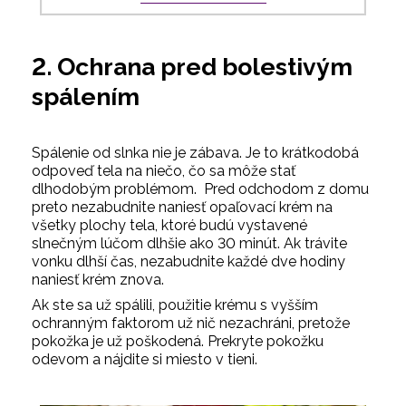
2. Ochrana pred bolestivým
spálením
Spálenie od slnka nie je zábava. Je to krátkodobá
odpoveď tela na niečo, čo sa môže stať
dlhodobým problémom.
Pred odchodom z domu
preto nezabudnite naniesť opaľovací krém na
všetky plochy tela, ktoré budú vystavené
slnečným lúčom dlhšie ako 30 minút. Ak trávite
vonku dlhší čas, nezabudnite každé dve hodiny
naniesť krém znova.
Ak ste sa už spálili, použitie krému s vyšším
ochranným faktorom už nič nezachráni, pretože
pokožka je už poškodená. Prekryte pokožku
odevom a nájdite si miesto v tieni.