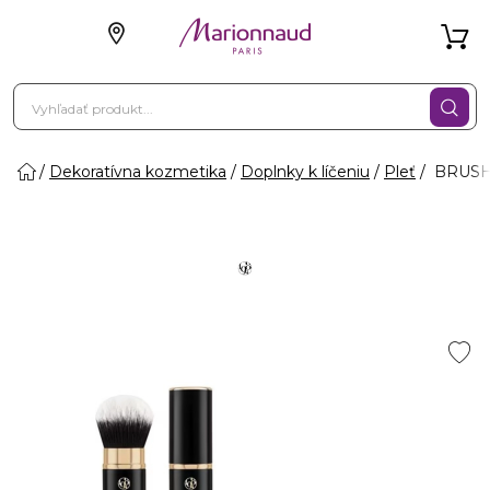
Dekoratívna kozmetika
Doplnky k líčeniu
Pleť
BRUSH 