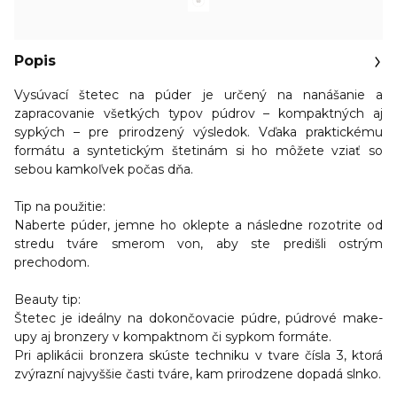
Popis
Vysúvací štetec na púder je určený na nanášanie a
zapracovanie všetkých typov púdrov – kompaktných aj
sypkých – pre prirodzený výsledok. Vďaka praktickému
formátu a syntetickým štetinám si ho môžete vziať so
sebou kamkoľvek počas dňa.
Tip na použitie:
Naberte púder, jemne ho oklepte a následne rozotrite od
stredu tváre smerom von, aby ste predišli ostrým
prechodom.
Beauty tip:
Štetec je ideálny na dokončovacie púdre, púdrové make-
upy aj bronzery v kompaktnom či sypkom formáte.
Pri aplikácii bronzera skúste techniku v tvare čísla 3, ktorá
zvýrazní najvyššie časti tváre, kam prirodzene dopadá slnko.