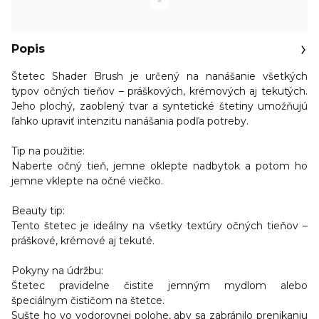
Popis
Štetec Shader Brush je určený na nanášanie všetkých
typov očných tieňov – práškových, krémových aj tekutých.
Jeho plochý, zaoblený tvar a syntetické štetiny umožňujú
ľahko upraviť intenzitu nanášania podľa potreby.
Tip na použitie:
Naberte očný tieň, jemne oklepte nadbytok a potom ho
jemne vklepte na očné viečko.
Beauty tip:
Tento štetec je ideálny na všetky textúry očných tieňov –
práškové, krémové aj tekuté.
Pokyny na údržbu:
Štetec pravidelne čistite jemným mydlom alebo
špeciálnym čističom na štetce.
Sušte ho vo vodorovnej polohe, aby sa zabránilo prenikaniu