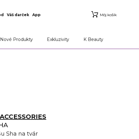
od
Váš darček
App
Môj košík
Nové Produkty
Exkluzivity
K Beauty
ACCESSORIES
SHA
 Sha na tvár