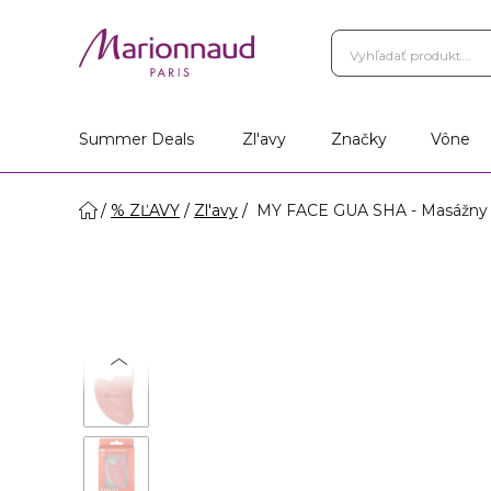
Summer Deals
Zl'avy
Značky
Vône
% ZĽAVY
Zl'avy
MY FACE GUA SHA - Masážny 