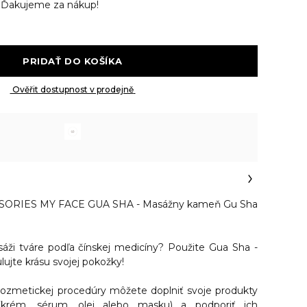
v
Ďakujeme za nákup!
 PRIDAŤ DO KOŠÍKA 
 Ověřit dostupnost v prodejně 
RIES MY FACE GUA SHA - Masážny kameň Gu Sha
sáži tváre podľa čínskej medicíny? Použite Gua Sha -
ujte krásu svojej pokožky!
ozmetickej procedúry môžete doplniť svoje produkty
ť (krém, sérum, olej alebo masku) a podporiť ich