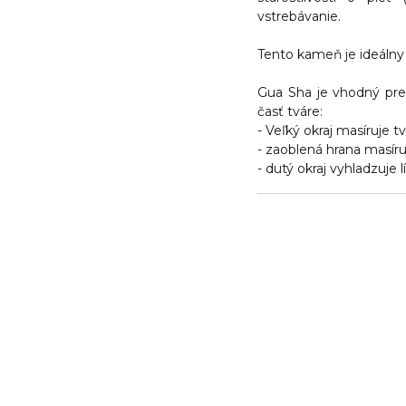
vstrebávanie.
Tento kameň je ideálny
Gua Sha je vhodný pre
časť tváre:
- Veľký okraj masíruje tv
- zaoblená hrana masír
- dutý okraj vyhladzuje l