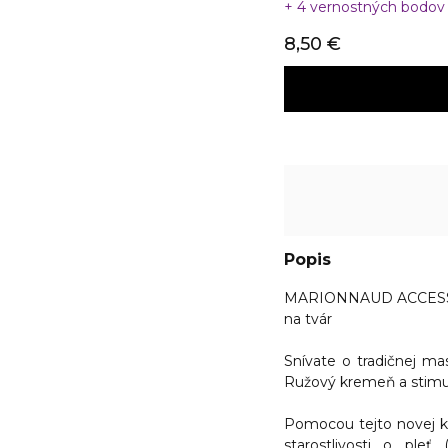
4 vernostných bodo
8,50 €
Popis
MARIONNAUD ACCESSO
na tvár
Snívate o tradičnej ma
Ružový kremeň a stimul
Pomocou tejto novej k
starostlivosti o ple