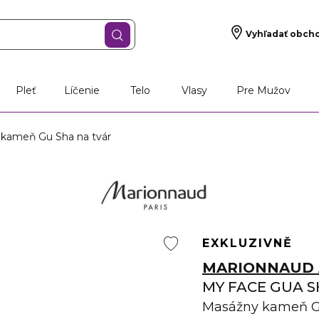
Vyhľadať obch
Pleť
Líčenie
Telo
Vlasy
Pre Mužov
kameň Gu Sha na tvár
EXKLUZIVNĚ
MARIONNAUD 
MY FACE GUA 
Masážny kameň Gu