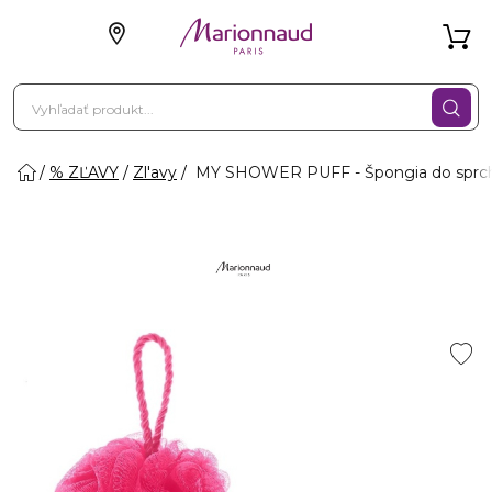
% ZĽAVY
Zl'avy
MY SHOWER PUFF - Špongia do sprchy