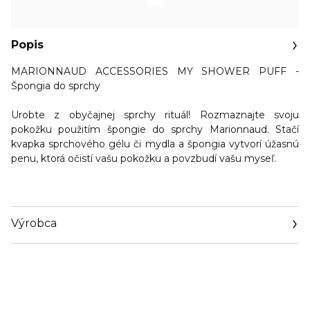
Popis
MARIONNAUD ACCESSORIES MY SHOWER PUFF -
Špongia do sprchy
Urobte z obyčajnej sprchy rituál! R
ozmaznajte svoju
pokožku použitím špongie do sprchy Marionnaud.
Stačí
kvapka sprchového gélu či mydla a špongia vytvorí úžasnú
penu, ktorá očistí vašu pokožku a povzbudí vašu myseľ.
Výrobca
Email
https://www.marionnaud.com/