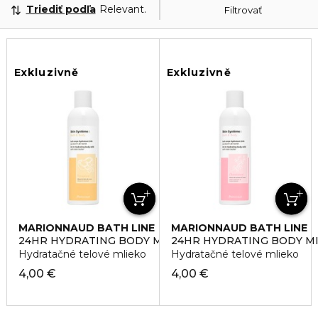
Triediť podľa
Relevantnosť
Filtrovať
Exkluzivně
Exkluzivně
MARIONNAUD BATH LINE
MARIONNAUD BATH LINE
24HR HYDRATING BODY MILK ESCAPING
24HR HYDRATING BODY MI
Hydratačné telové mlieko
Hydratačné telové mlieko
4,00 €
4,00 €