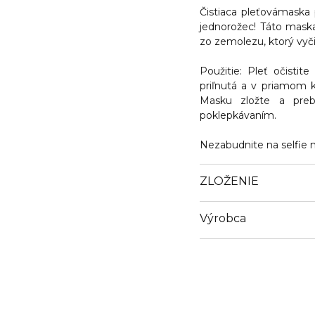
Čistiaca pleťovámaska 
jednorožec
! Táto maska
zo zemolezu, ktorý vyčis
Použitie:
Pleť očistite
priľnutá a v priamom 
Masku zložte a pre
poklepkávaním.
Nezabudnite na selfie
ZLOŽENIE
Výrobca
Email
https://www.bcmbeaut