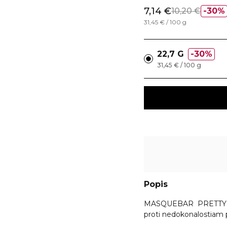
7,14 €
10,20 €
30%
31,45 € / 100 g
22,7 G
30%
31,45 € / 100 g
Popis
MASQUEBAR PRETTY A
proti nedokonalostiam p