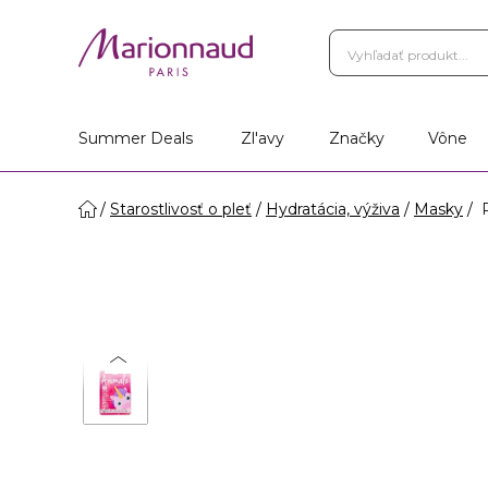
Summer Deals
Zl'avy
Značky
Vône
Starostlivosť o pleť
Hydratácia, výživa
Masky
P