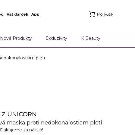
od
Váš darček
App
Môj košík
Nové Produkty
Exkluzivity
K Beauty
edokonalostiam pleti
LZ UNICORN
ová maska proti nedokonalostiam pleti
Ďakujeme za nákup!