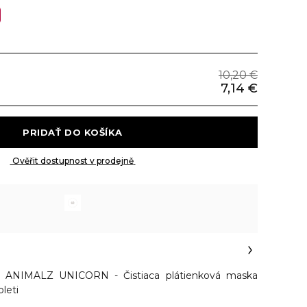
10,20 €
7,14 €
 PRIDAŤ DO KOŠÍKA 
 Ověřit dostupnost v prodejně 
NIMALZ UNICORN - Čistiaca plátienková maska
leti