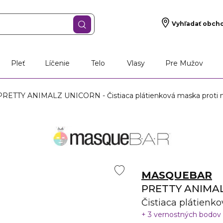
Vyhľadať obch
Pleť
Líčenie
Telo
Vlasy
Pre Mužov
RETTY ANIMALZ UNICORN - Čistiaca plátienková maska proti n
MASQUEBAR
PRETTY ANIMA
Čistiaca plátienk
3 vernostných bodov