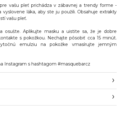
pre vašu pleť
prichádza v zábavnej a trendy forme -
 vyslovene láka, aby ste ju použili.
Obsahuje extrakty
tí vašu pleť.
 a osušte. Aplikujte masku a uistite sa, že je dobre
kontakte s pokožkou.
Nechajte pôsobiť cca 15 minút
.
bytočnú emulziu na pokožke vmasírujte jemným
 na Instagram s hashtagom
#masquebarcz
y.com/kontakt