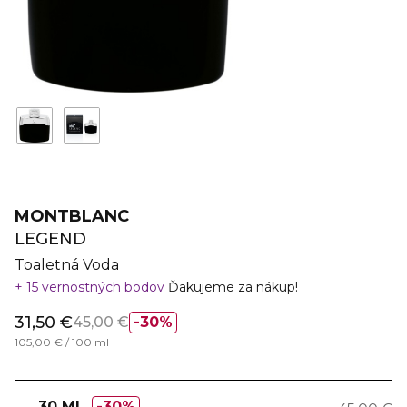
MONTBLANC
LEGEND
Toaletná Voda
15 vernostných bodov
Ďakujeme za nákup!
31,50 €
45,00 €
30%
105,00 € / 100 ml
30 ML
30%