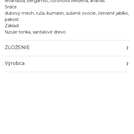
levanduľa, bergamot, citrónová verbena, ananás
Srdce
dubový mech, ruža, kumarin, sušené ovocie, červené jablko,
pakost
Základ
fazule tonka, santalové drevo
ZLOŽENIE
Výrobca
Email
https://www.interparfums.fr/general-contact/