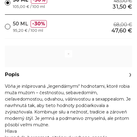
45,00 €
31,50 €
105,00 € / 100 ml
50 ML
30%
68,00 €
47,60 €
95,20 € / 100 ml
Popis
Vôňa je inšpirovaná „legendárnymi“ hodnotami, ktoré robia
muža mužom – čestnosťou, sebavedomím,
cieľavedomosťou, odvahou, vášnivosťou a sexappealom. Je
navrhnutá tak, aby tieto hodnoty podčiarkovala a
zvýrazňovala. Kombinuje silu a nežnosť, tradície a zároveň
moderný štýl. Je jemná a podmanivo zmyselná, ale pritom
pôsobí veľmi mužne.
Hlava