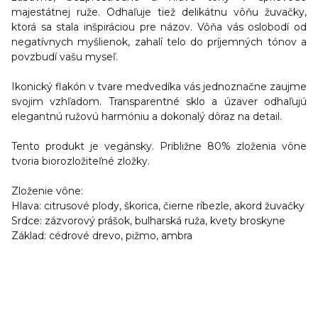
majestátnej ruže. Odhaľuje tiež delikátnu vôňu žuvačky,
ktorá sa stala inšpiráciou pre názov. Vôňa vás oslobodí od
negatívnych myšlienok, zahalí telo do príjemných tónov a
povzbudí vašu myseľ.
Ikonický flakón v tvare medvedíka vás jednoznačne zaujme
svojim vzhľadom. Transparentné sklo a úzaver odhaľujú
elegantnú ružovú harmóniu a dokonalý dôraz na detail.
Tento produkt je vegánsky. Približne 80% zloženia vône
tvoria biorozložiteľné zložky.
Zloženie vône:
Hlava:
citrusové plody, škorica, čierne ríbezle, akord žuvačky
Srdce:
zázvorový prášok, bulharská ruža, kvety broskyne
Základ:
cédrové drevo, pižmo, ambra