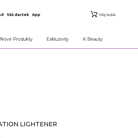
od
Váš darček
App
Môj košík
Nové Produkty
Exkluzivity
K Beauty
TION LIGHTENER