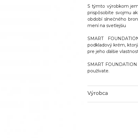
S týmto výrobkom jemn
prispôsobíte svojmu ak
období slnečného bron
mení na svetlejšiu
SMART FOUNDATION 
podkladový krém, ktorý 
pre jeho ďalšie vlastnost
SMART FOUNDATION LIG
používate.
Výrobca
Email
shop@nammakeup.c