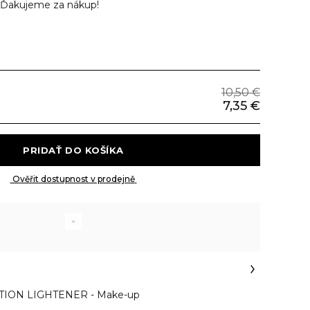
Ďakujeme za nákup!
10,50 €
7,35 €
 PRIDAŤ DO KOŠÍKA 
 Ověřit dostupnost v prodejně 
TION LIGHTENER
- Make-up