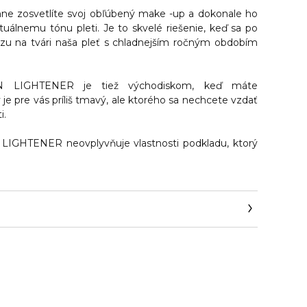
e zosvetlíte svoj obľúbený make -up a dokonale ho
tuálnemu tónu pleti. Je to skvelé riešenie, keď sa po
zu na tvári naša pleť s chladnejším ročným obdobím
LIGHTENER je tiež východiskom, keď máte
je pre vás príliš tmavý, ale ktorého sa nechcete vzdať
i.
HTENER neovplyvňuje vlastnosti podkladu, ktorý
om