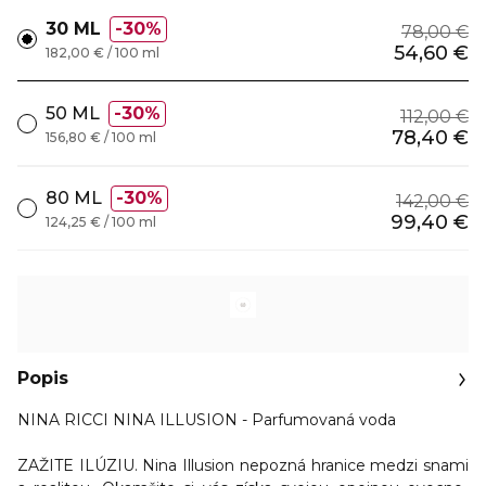
30 ML
30%
78,00 €
54,60 €
182,00 € / 100 ml
50 ML
30%
112,00 €
78,40 €
156,80 € / 100 ml
80 ML
30%
142,00 €
99,40 €
124,25 € / 100 ml
Popis
NINA RICCI NINA ILLUSION - Parfumovaná voda
ZAŽITE ILÚZIU. Nina Illusion nepozná hranice medzi snami