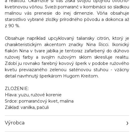
a realitou. Okamžite si vás získa svojou opojnou ovocno-
kvetinovou vôňou. Svieži pomaranč v kombinácii so sladkou
malinou vás prenesie do inej dimenzie. Vôňa obsahuje
starostlivo vybrané zložky prírodného pôvodu a dokonca až
z 90 %.
Obsahuje napríklad upcyklovaný taliansky citrón, ktorý je
charakteristickým akcentom značky Nina Ricci. Ikonický
flakón Nina v tvare jablka je tentoraz zafarbený do dúhovo
ružovej farby a svojím ružovým sklom skresľuje realitu.
Zdobí ju rovnako farebný kovový šperk v podobe ružového
kvetu previazaného zelenou saténovou stuhou - vzácny
detail navrhnutý šperkárom Hugom Kreitom.
ZLOŽENIE:
Hlava
: yuzu, ružové korenie
Srdce
: pomarančový kvet, malina
Základ
: vanilka, pačuli
Výrobca