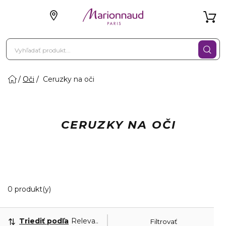
Oči
Ceruzky na oči
CERUZKY NA OČI
0 Zobrazené produkty
0 produkt(y)
Triediť podľa
Relevantnosť
Filtrovať