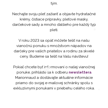
tým.
❅
❆
Nechajte svoju pleť zažiariť a objavte hydratačné
krémy, čistiace prípravky, pleťové masky,
darčekové sady a mnoho ďalšieho pre každý typ
pleti.
V roku 2023 sa opäť môžete tešiť na našu
vianočnú ponuku s množstvom nápadov na
❅
darčeky pre vašich priateľov a rodinu za skvelé
ceny. Budeme sa tešiť na Vašu návštevu!
Pokiaľ chcete byť informovaní o našej vianočnej
ponuke, prihláste sa k odberu
newslettera
Marionnaud a dostávajte aktuálne informácie
priamo do svojej e-mailovej schránky spolu s
❆
❆
exkluzívnymi ponukami v priebehu celého roka.
❅