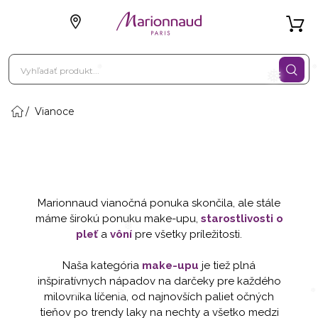
Vianoce
❅
❅
❅
Marionnaud vianočná ponuka skončila, ale stále
máme širokú ponuku make-upu,
starostlivosti o
pleť
a
vôní
pre všetky príležitosti.
Naša kategória
make-upu
je tiež plná
❆
inšpiratívnych nápadov na darčeky pre každého
milovníka líčenia, od najnovších paliet očných
tieňov po trendy laky na nechty a všetko medzi