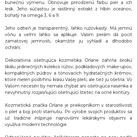
bunečnú výmenu
. Obnovuje prirodzenú farbu pier a ich
lesk. Jeho súčasťou je rastlinný extrakt z hlbín oceánov,
bohatý na omega 3, 6 a 9.
Jeho odtieň je transparentný, ľahko ružovkastý. Má jemnú
vôňu a veľmi ľahko sa aplikuje. Vašim perám dá pocit
zamatovej jemnosti, okamžite ju vyhladí a dlhodobo
ochráni.
Dekoratívna ošetrujúca kozmetika Orlane zahŕňa širokú
škálu jedinečných kolekcii rúžov, podkladových make-upov,
kompaktných púdrov a tónovacích hydratačných krémov,
ktoré nielen podtrhnú krásu Vašej pleti, ale tiež ju ošetria. Vo
Vašom neceséri by nemala chýbať ani ošetrujúca riasenka a
nevyhnutný rozjasňujúci ošetrujúci štetec na očné kontúry.
Kozmetická značka Orlane je priekopníkom v starostlivosti
o pleť a boji proti starnutiu. Pri výrobe svojich produktov sa
už tradične inšpiruje najnovšími lekárskymi objavmi a
využíva moderní technológie.