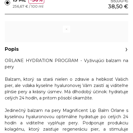
55,00 €
38,50 €
256,67 € / 100 ml
Popis
ORLANE HYDRATION PROGRAM - Vyživujúci balzam na
pery
Balzam, ktorý sa stará nielen o zdravie a hebkosť Vašich
pier, ale vďaka kyseline hyaluronovej Vám zaistí aj viditeľne
plnšie pery a krásny úsmev.
Má dlhodobý účinok: hydratuje
celých 24 hodín, a pritom pôsobí okamžite
.
Jedinečný balzam na pery Magnificent Lip Balm Orlane s
kyselinou hyaluronovou optimálne hydratuje po celých 24
hodín a viditeľne vyplňuje pery.
Podporuje produkciu
kolagénu, ktorý zaisťuje regeneráciu pier, a stimuluje