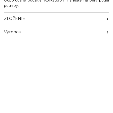
Odporúčané použitie:
Aplikátorom naneste na pery podľa
potreby.
ZLOŽENIE
Výrobca
Email
https://www.orlane.com/