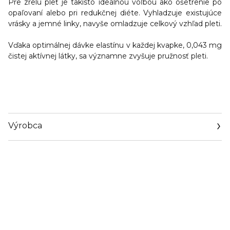
Pre zrelú pleť je takisto ideálnou voľbou ako ošetrenie po
opaľovaní alebo pri redukčnej diéte. Vyhladzuje existujúce
vrásky a jemné linky, navyše omladzuje celkový vzhľad pleti.
Vďaka
optimálnej dávke elastínu v každej kvapke, 0,043 mg
čistej aktívnej látky, sa významne zvyšuje pružnosť pleti
.
Výrobca
Email
https://www.orlane.com/