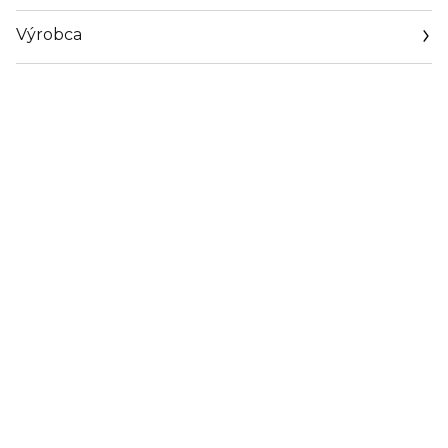
Výrobca
Email
https://www.payot.com/INT/en/