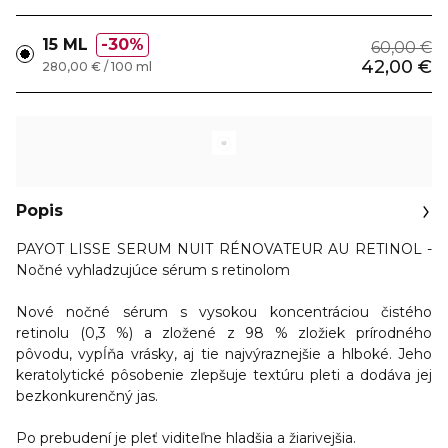
15 ML
30%
60,00 €
42,00 €
280,00 € / 100 ml
Popis
PAYOT LISSE SERUM NUIT RÉNOVATEUR AU RETINOL -
Nočné vyhladzujúce sérum s retinolom
Nové nočné sérum s vysokou koncentráciou čistého
retinolu (0,3 %) a zložené z 98 % zložiek prírodného
pôvodu, vypĺňa vrásky, aj tie najvýraznejšie a hlboké. Jeho
keratolytické pôsobenie
zlepšuje textúru pleti a dodáva jej
bezkonkurenčný jas.
Po prebudení je pleť viditeľne hladšia a žiarivejšia.