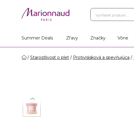
Summer Deals
Zl'avy
Značky
Vône
Starostlivosť o pleť
Protivrásková a spevňujúca