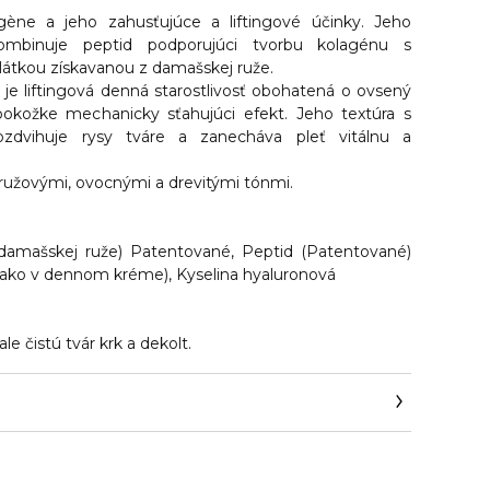
lagène a jeho zahusťujúce a
liftingové účinky.
Jeho
kombinuje peptid podporujúci tvorbu kolagénu s
átkou získavanou z damašskej ruže.
 je liftingová denná starostlivosť obohatená o ovsený
pokožke mechanicky sťahujúci efekt. Jeho textúra s
zdvihuje rysy tváre a zanecháva pleť vitálnu a
s ružovými, ovocnými a drevitými tónmi.
 damašskej ruže) Patentované, Peptid (Patentované)
a ako v dennom kréme), Kyselina hyaluronová
le čistú tvár krk a dekolt.
/INT/en/