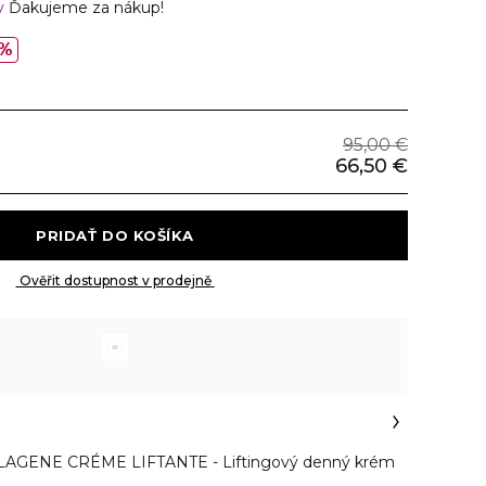
v
Ďakujeme za nákup!
%
95,00 €
66,50 €
 PRIDAŤ DO KOŠÍKA 
 Ověřit dostupnost v prodejně 
AGENE CRÉME LIFTANTE - Liftingový denný krém