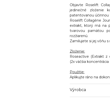
Objavte Roselift Col
jedinečné zloženie 
patentovanou účinnou l
Roselift Collagène Jour
extrakt, ktorý má na 
tvarovou pamäťou po
rozžiarenú.
Zamilujete si jej vôňu 
Zloženie:
Roseactive (Extrakt z
(2x väčšia koncentráci
Použitie:
Aplikujte ráno na dokona
Výrobca
Email
https://www.payot.com