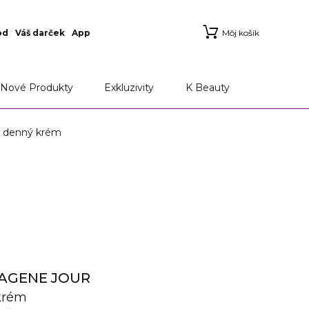
od
Váš darček
App
Môj košík
Nové Produkty
Exkluzivity
K Beauty
 denný krém
LAGENE JOUR
 krém