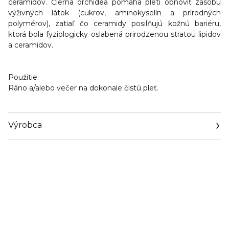
ceramidov. Čierna orchidea
pomáha pleti obnoviť zásobu
výživných látok
(cukrov, aminokyselín a prírodných
polymérov), zatiaľ čo ceramidy
posilňujú kožnú bariéru
,
ktorá bola fyziologicky oslabená prirodzenou stratou lipidov
a ceramidov.
Použitie:
Ráno a/alebo večer na dokonale čistú pleť.
Výrobca
Email
https://www.payot.com/INT/en/