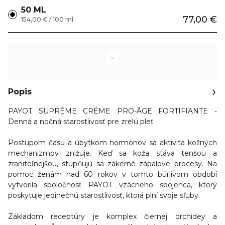
50 ML
77,00 €
154,00 € / 100 ml
Popis
PAYOT SUPRÊME CRÉME PRO-ÂGE FORTIFIANTE -
Denná a nočná starostlivosť pre zrelú pleť
Postupom času a úbytkom hormónov sa aktivita kožných
mechanizmov znižuje. Keď sa koža stáva tenšou a
zraniteľnejšou, stupňujú sa zákerné zápalové procesy. Na
pomoc ženám nad 60 rokov v tomto búrlivom období
vytvorila spoločnosť PAYOT vzácneho spojenca, ktorý
poskytuje jedinečnú starostlivosť, ktorá plní svoje sľuby.
Základom receptúry je komplex čiernej orchidey a