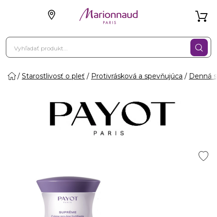
Starostlivosť o pleť
Protivrásková a spevňujúca
Denná st