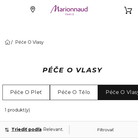
Péče O Vlasy
PÉČE O VLASY
Péče O Pleť
Péče O Tělo
Péče O Vlas
1 Zobrazené produkty
1 produkt(y)
Triediť podľa
Relevantnosť
Filtrovať