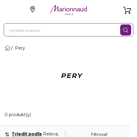
Pery
PERY
0 Zobrazené produkty
0 produkt(y)
Triediť podľa
Relevantnosť
Filtrovať