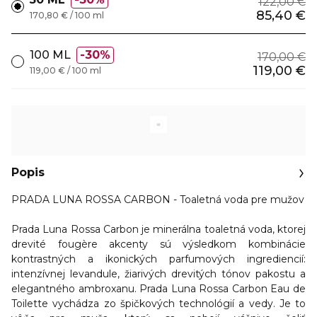
122,00 €
85,40 €
170,80 € / 100 ml
100 ML
30%
170,00 €
119,00 €
119,00 € / 100 ml
Popis
PRADA LUNA ROSSA CARBON - Toaletná voda pre mužov
Prada Luna Rossa Carbon je minerálna toaletná voda, ktorej
drevité fougère akcenty sú výsledkom kombinácie
kontrastných a ikonických parfumových ingrediencií:
intenzívnej levandule, žiarivých drevitých tónov pakostu a
elegantného ambroxanu. Prada Luna Rossa Carbon Eau de
Toilette vychádza zo špičkových technológií a vedy. Je to