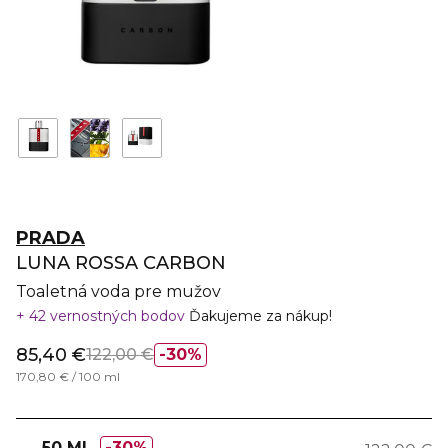
PRADA
LUNA ROSSA CARBON
Toaletná voda pre mužov
42 vernostných bodov
Ďakujeme za nákup!
85,40 €
122,00 €
30%
170,80 € / 100 ml
50 ML
30%