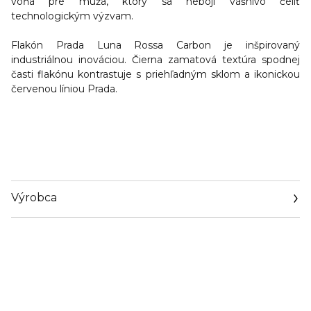
vôňa pre muža, ktorý sa nebojí vášnivo čeliť
technologickým výzvam.
Flakón Prada Luna Rossa Carbon je inšpirovaný
industriálnou inováciou. Čierna zamatová textúra spodnej
časti flakónu kontrastuje s priehľadným sklom a ikonickou
červenou líniou Prada.
Výrobca
Email
info@loreal.sk