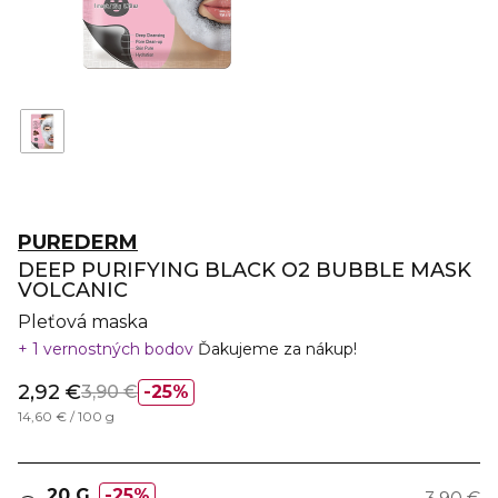
PUREDERM
DEEP PURIFYING BLACK O2 BUBBLE MASK
VOLCANIC
Pleťová maska
1 vernostných bodov
Ďakujeme za nákup!
2,92 €
3,90 €
25%
14,60 € / 100 g
20 G
25%