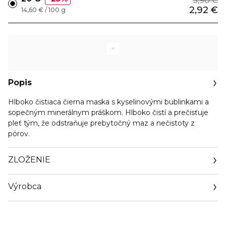
3,90 €
2,92 €
14,60 € / 100 g
Popis
Hlboko čistiaca čierna maska s kyselinovými bublinkami a
sopečným minerálnym práškom. Hlboko čistí a prečisťuje
pleť tým, že odstraňuje prebytočný maz a nečistoty z
pórov.
ZLOŽENIE
Výrobca
Email
info@orientrade.com