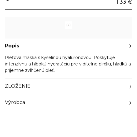
1,33 €
Popis
Pleťová maska s kyselinou hyalurónovou. Poskytuje
intenzívnu a hlbokú hydratáciu pre viditeľne plnšiu, hladkú a
príjemne zvlhčenú pleť.
ZLOŽENIE
Výrobca
Email
info@orientrade.com