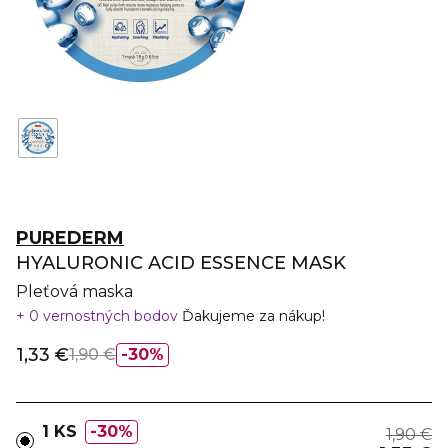
PUREDERM
HYALURONIC ACID ESSENCE MASK
Pleťová maska
0 vernostných bodov
Ďakujeme za nákup!
1,33 €
1,90 €
30%
1 KS
30%
1,90 €