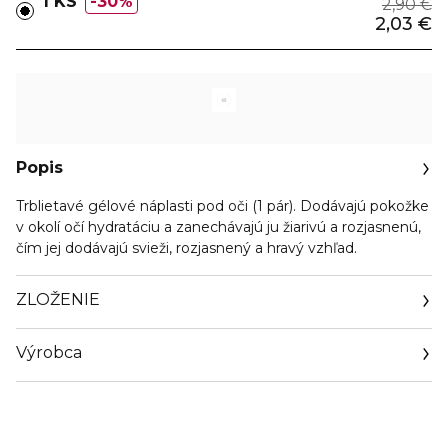
1 KS
30%
2,90 €
2,03 €
Popis
Trblietavé gélové náplasti pod oči (1 pár). Dodávajú pokožke
v okolí očí hydratáciu a zanechávajú ju žiarivú a rozjasnenú,
čím jej dodávajú svieži, rozjasnený a hravý vzhľad.
ZLOŽENIE
Výrobca
Email
info@orientrade.com