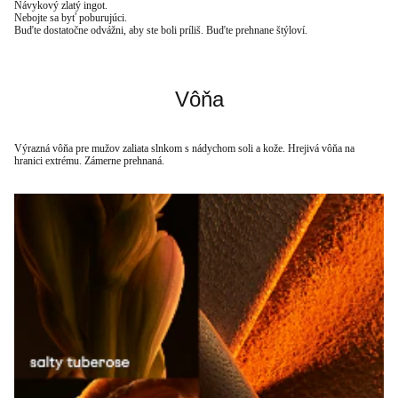
Návykový zlatý ingot.
Nebojte sa byť poburujúci.
Buďte dostatočne odvážni, aby ste boli príliš. Buďte prehnane štýloví.
Vôňa
Výrazná vôňa pre mužov zaliata slnkom s nádychom soli a kože. Hrejivá vôňa na
hranici extrému. Zámerne prehnaná.